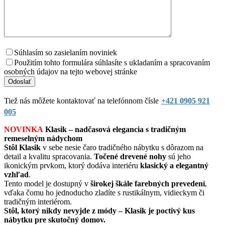
Súhlasím so zasielaním noviniek
Použitím tohto formulára súhlasíte s ukladaním a spracovaním
osobných údajov na tejto webovej stránke
Tiež nás môžete kontaktovať na telefónnom čísle
+421 0905 921
005
NOVINKA
Klasik – nadčasová elegancia s tradičným
remeselným nádychom
Stôl Klasik
v sebe nesie čaro tradičného nábytku s dôrazom na
detail a kvalitu spracovania.
Točené drevené nohy
sú jeho
ikonickým prvkom, ktorý dodáva interiéru
klasický a elegantný
vzhľad
.
Tento model je dostupný v
širokej škále farebných prevedení
,
vďaka čomu ho jednoducho zladíte s rustikálnym, vidieckym či
tradičným interiérom.
Stôl, ktorý nikdy nevyjde z módy – Klasik je poctivý kus
nábytku pre skutočný domov.