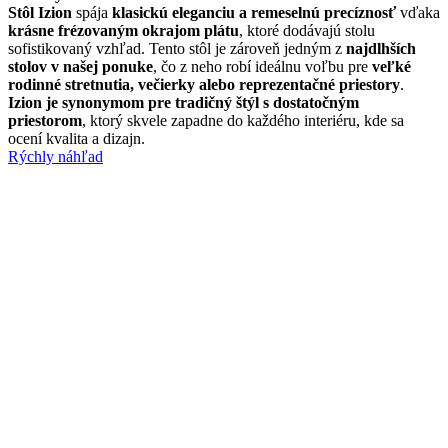
Stôl Izion
spája
klasickú eleganciu a remeselnú precíznosť
vďaka
krásne frézovaným okrajom plátu
, ktoré dodávajú stolu
sofistikovaný vzhľad. Tento stôl je zároveň jedným z
najdlhších
stolov v našej ponuke
, čo z neho robí ideálnu voľbu pre
veľké
rodinné stretnutia, večierky alebo reprezentačné priestory
.
Izion je synonymom pre tradičný štýl s dostatočným
priestorom
, ktorý skvele zapadne do každého interiéru, kde sa
ocení kvalita a dizajn.
Rýchly náhľad