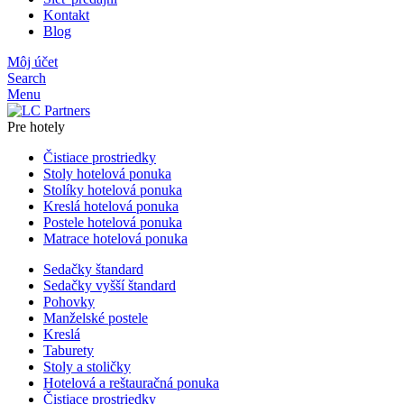
Kontakt
Blog
Môj účet
Search
Menu
Pre hotely
Čistiace prostriedky
Stoly hotelová ponuka
Stolíky hotelová ponuka
Kreslá hotelová ponuka
Postele hotelová ponuka
Matrace hotelová ponuka
Sedačky štandard
Sedačky vyšší štandard
Pohovky
Manželské postele
Kreslá
Taburety
Stoly a stoličky
Hotelová a reštauračná ponuka
Čistiace prostriedky