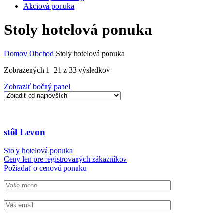
Akciová ponuka
Stoly hotelová ponuka
Domov
Obchod
Stoly hotelová ponuka
Sorted
Zobrazených 1–21 z 33 výsledkov
by
Zobraziť bočný panel
latest
stôl Levon
Stoly hotelová ponuka
Ceny len pre registrovaných zákazníkov
Požiadať o cenovú ponuku