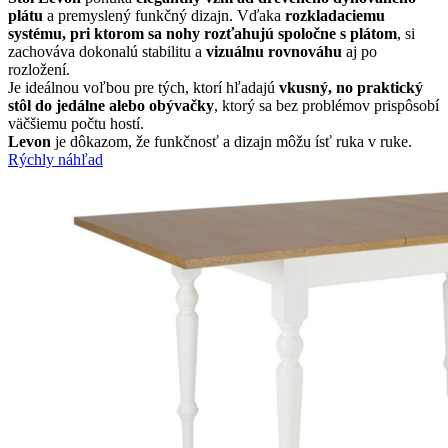
plátu
a premyslený funkčný dizajn. Vďaka
rozkladaciemu
systému, pri ktorom sa nohy rozťahujú spoločne s plátom
, si
zachováva dokonalú stabilitu a
vizuálnu rovnováhu
aj po
rozložení.
Je ideálnou voľbou pre tých, ktorí hľadajú
vkusný, no praktický
stôl do jedálne alebo obývačky
, ktorý sa bez problémov prispôsobí
väčšiemu počtu hostí.
Levon
je dôkazom, že funkčnosť a dizajn môžu ísť ruka v ruke.
Rýchly náhľad