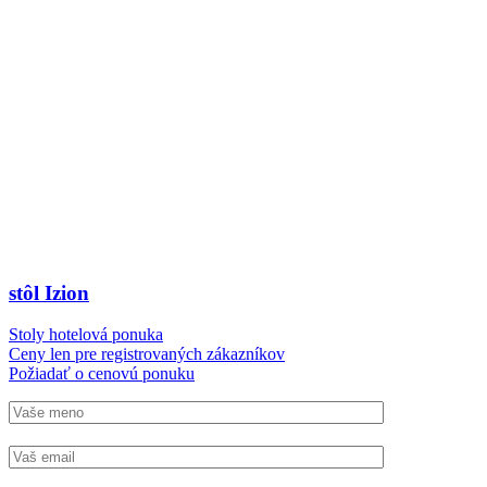
stôl Izion
Stoly hotelová ponuka
Ceny len pre registrovaných zákazníkov
Požiadať o cenovú ponuku