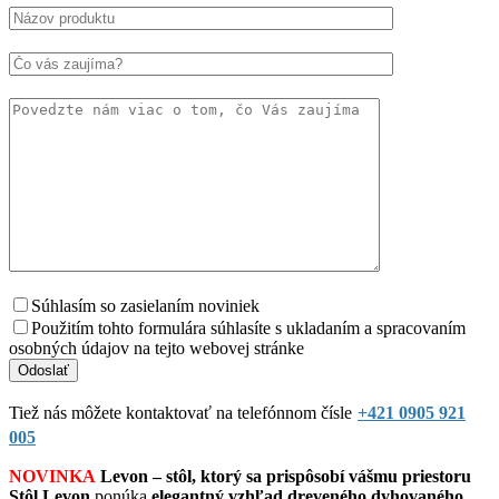
Súhlasím so zasielaním noviniek
Použitím tohto formulára súhlasíte s ukladaním a spracovaním
osobných údajov na tejto webovej stránke
Tiež nás môžete kontaktovať na telefónnom čísle
+421 0905 921
005
NOVINKA
Levon – stôl, ktorý sa prispôsobí vášmu priestoru
Stôl Levon
ponúka
elegantný vzhľad dreveného dyhovaného