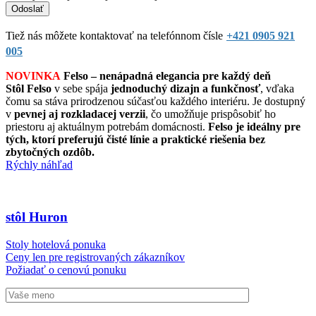
Tiež nás môžete kontaktovať na telefónnom čísle
+421 0905 921
005
NOVINKA
Felso – nenápadná elegancia pre každý deň
Stôl Felso
v sebe spája
jednoduchý dizajn a funkčnosť
, vďaka
čomu sa stáva prirodzenou súčasťou každého interiéru. Je dostupný
v
pevnej aj rozkladacej verzii
, čo umožňuje prispôsobiť ho
priestoru aj aktuálnym potrebám domácnosti.
Felso je ideálny pre
tých, ktorí preferujú čisté línie a praktické riešenia bez
zbytočných ozdôb.
Rýchly náhľad
stôl Huron
Stoly hotelová ponuka
Ceny len pre registrovaných zákazníkov
Požiadať o cenovú ponuku