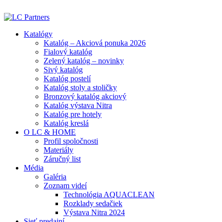
ADD ANYTHING HERE OR JUST REMOVE IT…
Katalógy
Katalóg – Akciová ponuka 2026
Fialový katalóg
Zelený katalóg – novinky
Sivý katalóg
Katalóg postelí
Katalóg stoly a stoličky
Bronzový katalóg akciový
Katalóg výstava Nitra
Katalóg pre hotely
Katalóg kreslá
O LC & HOME
Profil spoločnosti
Materiály
Záručný list
Média
Galéria
Zoznam videí
Technológia AQUACLEAN
Rozklady sedačiek
Výstava Nitra 2024
Sieť predajní