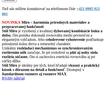
Tiež nás môžete kontaktovať na telefónnom čísle
+421 0905 921
005
NOVINKA
Miro – harmónia prírodných materiálov a
prepracovanej funkčnosti
Stôl Miro
je vyrobený z kvalitnej
dyhovanej kombinácie buku a
dubu
, čím ponúka dokonalú rovnováhu medzi pevnosťou a
elegantným vzhľadom. Jeho
celodrevené vyhotovenie
podčiarkuje
prirodzenú krásu dreva a remeselný charakter.
Unikátny
rozkladací mechanizmus so synchronizovaným
rozšírením nôh
zaručuje, že pri rozložení sa
plát aj nohy stola
rozšíria súčasne
, čím si zachováva estetickú rovnováhu aj pri
väčšej dĺžke.
Stôl Miro
je ideálny pre tých, ktorí hľadajú
vkusný a praktický
kúsok s dôrazom na detail a funkčnosť
. Dostupný v
štandardnom rozmere aj rozmere MAX
Rýchly náhľad