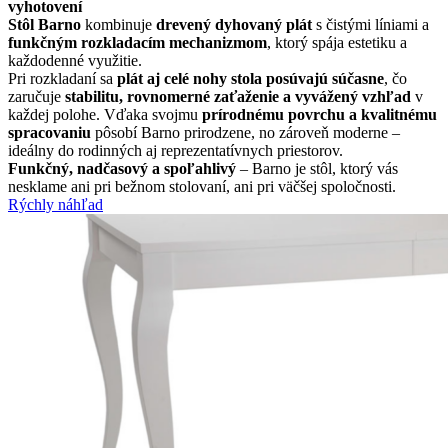
vyhotovení
Stôl Barno
kombinuje
drevený dyhovaný plát
s čistými líniami a
funkčným rozkladacím mechanizmom
, ktorý spája estetiku a
každodenné využitie.
Pri rozkladaní sa
plát aj celé nohy stola posúvajú súčasne
, čo
zaručuje
stabilitu, rovnomerné zaťaženie a vyvážený vzhľad
v
každej polohe. Vďaka svojmu
prírodnému povrchu a kvalitnému
spracovaniu
pôsobí Barno prirodzene, no zároveň moderne –
ideálny do rodinných aj reprezentatívnych priestorov.
Funkčný, nadčasový a spoľahlivý
– Barno je stôl, ktorý vás
nesklame ani pri bežnom stolovaní, ani pri väčšej spoločnosti.
Rýchly náhľad