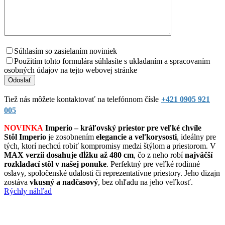
Súhlasím so zasielaním noviniek
Použitím tohto formulára súhlasíte s ukladaním a spracovaním
osobných údajov na tejto webovej stránke
Tiež nás môžete kontaktovať na telefónnom čísle
+421 0905 921
005
NOVINKA
Imperio – kráľovský priestor pre veľké chvíle
Stôl Imperio
je zosobnením
elegancie a veľkorysosti
, ideálny pre
tých, ktorí nechcú robiť kompromisy medzi štýlom a priestorom. V
MAX verzii dosahuje dĺžku až 480 cm
, čo z neho robí
najväčší
rozkladací stôl v našej ponuke
. Perfektný pre veľké rodinné
oslavy, spoločenské udalosti či reprezentatívne priestory. Jeho dizajn
zostáva
vkusný a nadčasový
, bez ohľadu na jeho veľkosť.
Rýchly náhľad