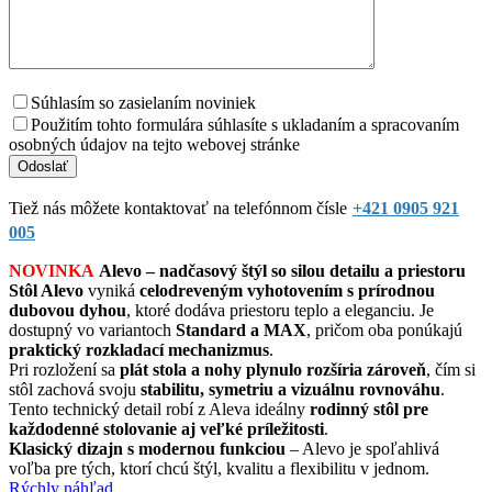
Súhlasím so zasielaním noviniek
Použitím tohto formulára súhlasíte s ukladaním a spracovaním
osobných údajov na tejto webovej stránke
Tiež nás môžete kontaktovať na telefónnom čísle
+421 0905 921
005
NOVINKA
Alevo – nadčasový štýl so silou detailu a priestoru
Stôl Alevo
vyniká
celodreveným vyhotovením s prírodnou
dubovou dyhou
, ktoré dodáva priestoru teplo a eleganciu. Je
dostupný vo variantoch
Standard a MAX
, pričom oba ponúkajú
praktický rozkladací mechanizmus
.
Pri rozložení sa
plát stola a nohy plynulo rozšíria zároveň
, čím si
stôl zachová svoju
stabilitu, symetriu a vizuálnu rovnováhu
.
Tento technický detail robí z Aleva ideálny
rodinný stôl pre
každodenné stolovanie aj veľké príležitosti
.
Klasický dizajn s modernou funkciou
– Alevo je spoľahlivá
voľba pre tých, ktorí chcú štýl, kvalitu a flexibilitu v jednom.
Rýchly náhľad