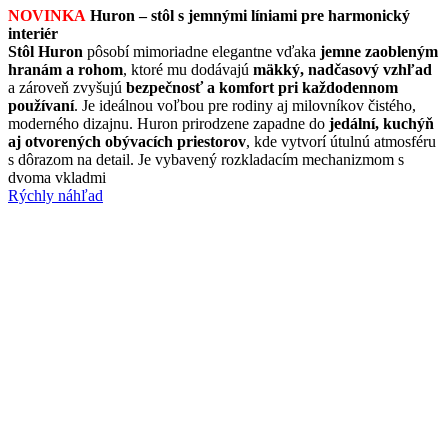
NOVINKA
Huron – stôl s jemnými líniami pre harmonický
interiér
Stôl Huron
pôsobí mimoriadne elegantne vďaka
jemne zaobleným
hranám a rohom
, ktoré mu dodávajú
mäkký, nadčasový vzhľad
a zároveň zvyšujú
bezpečnosť a komfort pri každodennom
používaní
. Je ideálnou voľbou pre rodiny aj milovníkov čistého,
moderného dizajnu. Huron prirodzene zapadne do
jedální, kuchýň
aj otvorených obývacích priestorov
, kde vytvorí útulnú atmosféru
s dôrazom na detail. Je vybavený rozkladacím mechanizmom s
dvoma vkladmi
Rýchly náhľad