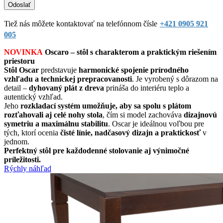
Tiež nás môžete kontaktovať na telefónnom čísle
+421 0905 921
005
NOVINKA
Oscaro – stôl s charakterom a praktickým riešením
priestoru
Stôl Oscar
predstavuje
harmonické spojenie prírodného
vzhľadu a technickej prepracovanosti
. Je vyrobený s dôrazom na
detail –
dyhovaný plát z dreva
prináša do interiéru teplo a
autentický vzhľad.
Jeho
rozkladací systém umožňuje, aby sa spolu s plátom
rozťahovali aj celé nohy stola
, čím si model zachováva
dizajnovú
symetriu a maximálnu stabilitu
. Oscar je ideálnou voľbou pre
tých, ktorí ocenia
čisté línie, nadčasový dizajn a praktickosť
v
jednom.
Perfektný stôl pre každodenné stolovanie aj výnimočné
príležitosti.
Rýchly náhľad