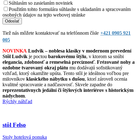
Súhlasím so zasielaním noviniek
Použitím tohto formulára súhlasíte s ukladaním a spracovaním
osobných údajov na tejto webovej stránke
Tiež nás môžete kontaktovať na telefónnom čísle
+421 0905 921
005
NOVINKA
Ludvik – noblesa klasiky v modernom prevedení
Stôl Ludvik
je poctou
barokovému štýlu
, v ktorom sa snúbi
elegancia, zdobnosť a remeselná precíznosť
.
Frézované nohy a
ozdobne tvarovaný okraj plátu
mu dodávajú sofistikovaný
vzhľad, ktorý okamžite upúta. Tento stôl je ideálnou voľbou pre
milovníkov
klasického nábytku s dušou
, ktorí zároveň ocenia
kvalitné spracovanie a nadčasovosť. Skvele zapadne do
reprezentatívnych jedální či štýlových interiérov s historickým
nádychom
.
Rýchly náhľad
stôl Felso
Stoly hotelová ponuka