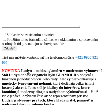
Súhlasím so zasielaním noviniek
Použitím tohto formulára súhlasíte s ukladaním a spracovaním
osobných údajov na tejto webovej stránke
Tiež nás môžete kontaktovať na telefónnom čísle
+421 0905 921
005
NOVINKA
Ludyn – noblesa glamúru v modernom vyhotovení
Stôl Ludyn
prináša
eleganciu štýlu GLAMOUR
v spojení s
funkčnou jednoduchosťou. Jeho
čistý, hladký plát
kontrastuje s
umelecky tvarovanými nohami
, ktoré dodávajú celku
jemný
luxusný akcent
. Tento stôl je
ideálny do interiérov, ktoré
kombinujú moderný dizajn s nádychom výnimočnosti
– či už
ide o jedáleň, obývaciu časť alebo reprezentatívny priestor.
Ludyn je stvorený pre tých, ktorí hľadajú štýl, jemnosť a
nadčasový šarm v jednom kúsku.