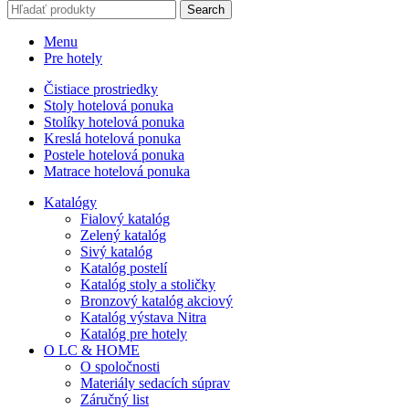
Search
Menu
Pre hotely
Čistiace prostriedky
Stoly hotelová ponuka
Stolíky hotelová ponuka
Kreslá hotelová ponuka
Postele hotelová ponuka
Matrace hotelová ponuka
Katalógy
Fialový katalóg
Zelený katalóg
Sivý katalóg
Katalóg postelí
Katalóg stoly a stoličky
Bronzový katalóg akciový
Katalóg výstava Nitra
Katalóg pre hotely
O LC & HOME
O spoločnosti
Materiály sedacích súprav
Záručný list