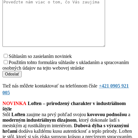
Súhlasím so zasielaním noviniek
Použitím tohto formulára súhlasíte s ukladaním a spracovaním
osobných údajov na tejto webovej stránke
Tiež nás môžete kontaktovať na telefónnom čísle
+421 0905 921
005
NOVINKA
Loften – prirodzený charakter v industriálnom
štýle
Stôl
Loften
zaujme na prvý pohľad svojou
kovovou podnožou
a
moderným industriálnym dizajnom
, ktorý dokonale ladí s
mestským aj rustikálnym interiérom.
Dubová dýha s výraznými
hrčami
dodáva každému kusu autentickosť a teplo prírody. Loften
je stôl, ktorý si vás získa surovou krásou a precíznym spracovaním.