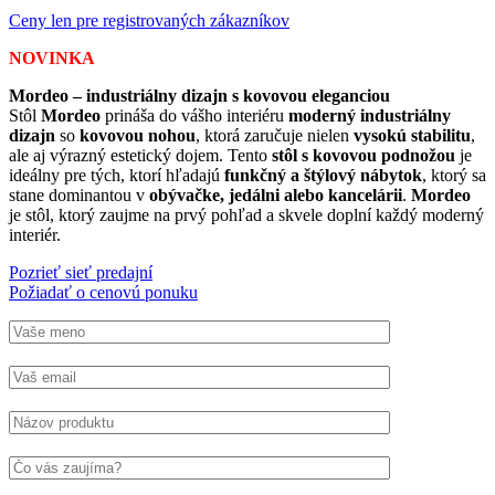
Ceny len pre registrovaných zákazníkov
NOVINKA
Mordeo – industriálny dizajn s kovovou eleganciou
Stôl
Mordeo
prináša do vášho interiéru
moderný industriálny
dizajn
so
kovovou nohou
, ktorá zaručuje nielen
vysokú stabilitu
,
ale aj výrazný estetický dojem. Tento
stôl s kovovou podnožou
je
ideálny pre tých, ktorí hľadajú
funkčný a štýlový nábytok
, ktorý sa
stane dominantou v
obývačke, jedálni alebo kancelárii
.
Mordeo
je stôl, ktorý zaujme na prvý pohľad a skvele doplní každý moderný
interiér.
Pozrieť sieť predajní
Požiadať o cenovú ponuku