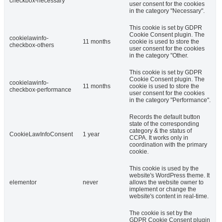
checkbox-necessary
user consent for the cookies
in the category "Necessary".
This cookie is set by GDPR
Cookie Consent plugin. The
cookielawinfo-
11 months
cookie is used to store the
checkbox-others
user consent for the cookies
in the category "Other.
This cookie is set by GDPR
Cookie Consent plugin. The
cookielawinfo-
11 months
cookie is used to store the
checkbox-performance
user consent for the cookies
in the category "Performance".
Records the default button
state of the corresponding
category & the status of
CookieLawInfoConsent
1 year
CCPA. It works only in
coordination with the primary
cookie.
This cookie is used by the
website's WordPress theme. It
elementor
never
allows the website owner to
implement or change the
website's content in real-time.
The cookie is set by the
GDPR Cookie Consent plugin