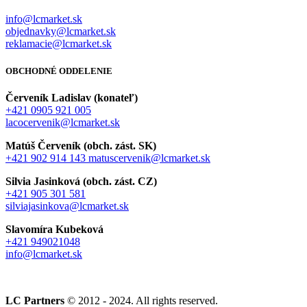
info@lcmarket.sk
objednavky@lcmarket.sk
reklamacie@lcmarket.sk
OBCHODNÉ ODDELENIE
Červeník Ladislav (konateľ)
+421 0905 921 005
lacocervenik@lcmarket.sk
Matúš Červeník (obch. zást. SK)
+421 902 914 143
matuscervenik@lcmarket.sk
Silvia Jasinková (obch. zást. CZ)
+421 905 301 581
silviajasinkova@lcmarket.sk
Slavomíra Kubeková
+421 949021048
info@lcmarket.sk
LC Partners
© 2012 - 2024. All rights reserved.