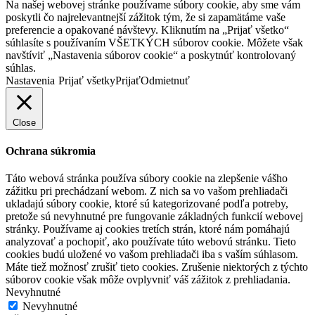
Na našej webovej stránke používame súbory cookie, aby sme vám
poskytli čo najrelevantnejší zážitok tým, že si zapamätáme vaše
preferencie a opakované návštevy. Kliknutím na „Prijať všetko“
súhlasíte s používaním VŠETKÝCH súborov cookie. Môžete však
navštíviť „Nastavenia súborov cookie“ a poskytnúť kontrolovaný
súhlas.
Nastavenia
Prijať všetky
Prijať
Odmietnuť
Close
Ochrana súkromia
Táto webová stránka používa súbory cookie na zlepšenie vášho
zážitku pri prechádzaní webom. Z nich sa vo vašom prehliadači
ukladajú súbory cookie, ktoré sú kategorizované podľa potreby,
pretože sú nevyhnutné pre fungovanie základných funkcií webovej
stránky. Používame aj cookies tretích strán, ktoré nám pomáhajú
analyzovať a pochopiť, ako používate túto webovú stránku. Tieto
cookies budú uložené vo vašom prehliadači iba s vaším súhlasom.
Máte tiež možnosť zrušiť tieto cookies. Zrušenie niektorých z týchto
súborov cookie však môže ovplyvniť váš zážitok z prehliadania.
Nevyhnutné
Nevyhnutné