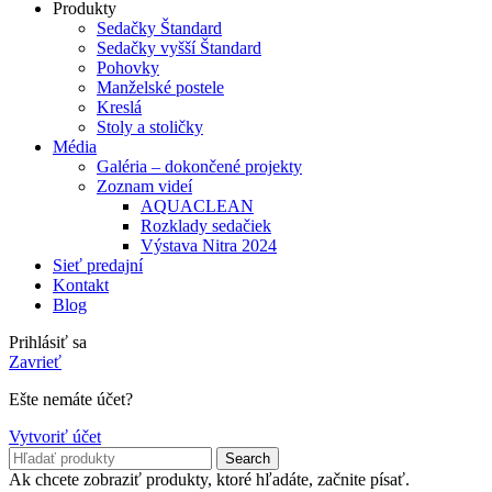
Produkty
Sedačky Štandard
Sedačky vyšší Štandard
Pohovky
Manželské postele
Kreslá
Stoly a stoličky
Média
Galéria – dokončené projekty
Zoznam videí
AQUACLEAN
Rozklady sedačiek
Výstava Nitra 2024
Sieť predajní
Kontakt
Blog
Prihlásiť sa
Zavrieť
Ešte nemáte účet?
Vytvoriť účet
Search
Ak chcete zobraziť produkty, ktoré hľadáte, začnite písať.