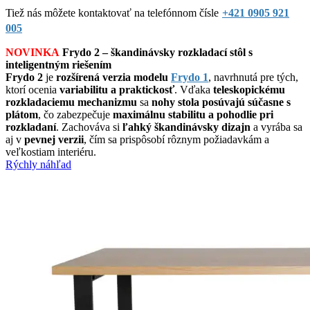
Tiež nás môžete kontaktovať na telefónnom čísle
+421 0905 921
005
NOVINKA
Frydo 2 – škandinávsky rozkladací stôl s
inteligentným riešením
Frydo 2
je
rozšírená verzia modelu
Frydo 1
, navrhnutá pre tých,
ktorí ocenia
variabilitu a praktickosť
. Vďaka
teleskopickému
rozkladaciemu mechanizmu
sa
nohy stola posúvajú súčasne s
plátom
, čo zabezpečuje
maximálnu stabilitu a pohodlie pri
rozkladaní
. Zachováva si
ľahký škandinávsky dizajn
a vyrába sa
aj v
pevnej verzii
, čím sa prispôsobí rôznym požiadavkám a
veľkostiam interiéru.
Rýchly náhľad