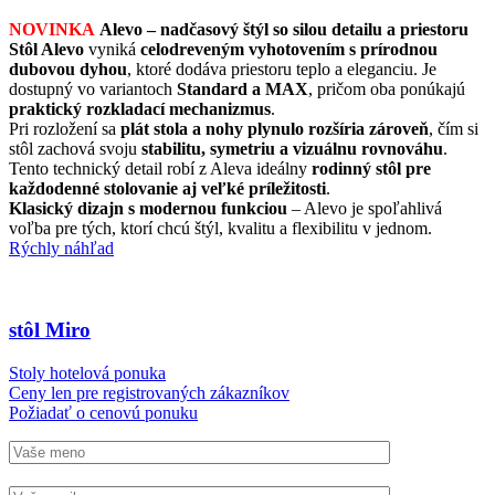
NOVINKA
Alevo – nadčasový štýl so silou detailu a priestoru
Stôl Alevo
vyniká
celodreveným vyhotovením s prírodnou
dubovou dyhou
, ktoré dodáva priestoru teplo a eleganciu. Je
dostupný vo variantoch
Standard a MAX
, pričom oba ponúkajú
praktický rozkladací mechanizmus
.
Pri rozložení sa
plát stola a nohy plynulo rozšíria zároveň
, čím si
stôl zachová svoju
stabilitu, symetriu a vizuálnu rovnováhu
.
Tento technický detail robí z Aleva ideálny
rodinný stôl pre
každodenné stolovanie aj veľké príležitosti
.
Klasický dizajn s modernou funkciou
– Alevo je spoľahlivá
voľba pre tých, ktorí chcú štýl, kvalitu a flexibilitu v jednom.
Rýchly náhľad
stôl Miro
Stoly hotelová ponuka
Ceny len pre registrovaných zákazníkov
Požiadať o cenovú ponuku