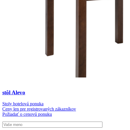
stôl Alevo
Stoly hotelová ponuka
Ceny len pre registrovaných zákazníkov
Požiadať o cenovú ponuku