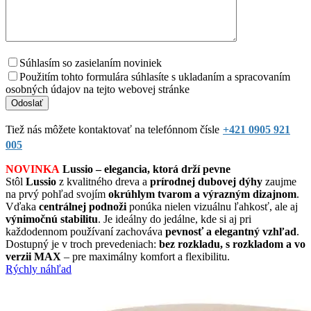
Súhlasím so zasielaním noviniek
Použitím tohto formulára súhlasíte s ukladaním a spracovaním
osobných údajov na tejto webovej stránke
Tiež nás môžete kontaktovať na telefónnom čísle
+421 0905 921
005
NOVINKA
Lussio – elegancia, ktorá drží pevne
Stôl
Lussio
z kvalitného dreva a
prírodnej dubovej dýhy
zaujme
na prvý pohľad svojím
okrúhlym tvarom a výrazným dizajnom
.
Vďaka
centrálnej podnoži
ponúka nielen vizuálnu ľahkosť, ale aj
výnimočnú stabilitu
. Je ideálny do jedálne, kde si aj pri
každodennom používaní zachováva
pevnosť a elegantný vzhľad
.
Dostupný je v troch prevedeniach:
bez rozkladu, s rozkladom a vo
verzii MAX
– pre maximálny komfort a flexibilitu.
Rýchly náhľad