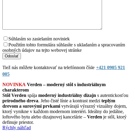
Súhlasím so zasielaním noviniek
Použitím tohto formulára súhlasíte s ukladaním a spracovaním
osobných údajov na tejto webovej stránke
Tiež nás môžete kontaktovať na telefónnom čísle
+421 0905 921
005
NOVINKA
Verden – moderný stôl s industriálnym
charakterom
Stôl Verden
spája
moderný industriálny dizajn
s autentickosťou
prírodného dreva
. Jeho čisté línie a kontrast medzi
teplým
drevom a surovými prvkami
vytvárajú výrazný vizuálny dojem,
ktorý vynikne v každom modernom interiéri. Ideálny do jedálne,
loftového bytu alebo dizajnovej kancelárie –
Verden
je stôl, ktorý
definuje priestor.
Rýchly náhľad