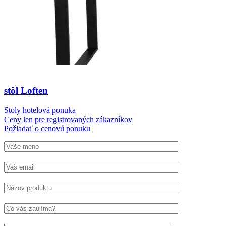
stôl Loften
Stoly hotelová ponuka
Ceny len pre registrovaných zákazníkov
Požiadať o cenovú ponuku