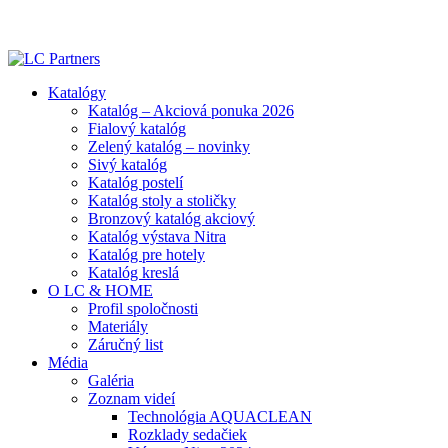
ADD ANYTHING HERE OR JUST REMOVE IT…
Katalógy
Katalóg – Akciová ponuka 2026
Fialový katalóg
Zelený katalóg – novinky
Sivý katalóg
Katalóg postelí
Katalóg stoly a stoličky
Bronzový katalóg akciový
Katalóg výstava Nitra
Katalóg pre hotely
Katalóg kreslá
O LC & HOME
Profil spoločnosti
Materiály
Záručný list
Média
Galéria
Zoznam videí
Technológia AQUACLEAN
Rozklady sedačiek