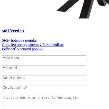
stôl Verden
Stoly hotelová ponuka
Ceny len pre registrovaných zákazníkov
Požiadať o cenovú ponuku