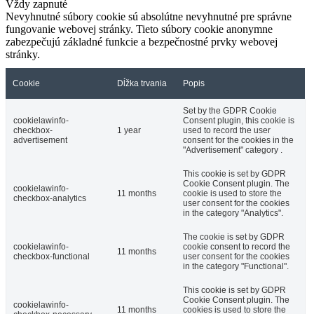
Vždy zapnuté
Nevyhnutné súbory cookie sú absolútne nevyhnutné pre správne
fungovanie webovej stránky. Tieto súbory cookie anonymne
zabezpečujú základné funkcie a bezpečnostné prvky webovej
stránky.
Cookie
Dĺžka trvania
Popis
Set by the GDPR Cookie
cookielawinfo-
Consent plugin, this cookie is
checkbox-
1 year
used to record the user
advertisement
consent for the cookies in the
"Advertisement" category .
This cookie is set by GDPR
Cookie Consent plugin. The
cookielawinfo-
11 months
cookie is used to store the
checkbox-analytics
user consent for the cookies
in the category "Analytics".
The cookie is set by GDPR
cookielawinfo-
cookie consent to record the
11 months
checkbox-functional
user consent for the cookies
in the category "Functional".
This cookie is set by GDPR
Cookie Consent plugin. The
cookielawinfo-
11 months
cookies is used to store the