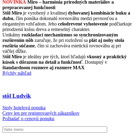
NOVINKA
Miro – harmónia prírodných materiálov a
prepracovanej funkčnosti
Stôl Miro
je vyrobený z kvalitnej
dyhovanej kombinácie buku a
dubu
, čím ponúka dokonalú rovnováhu medzi pevnosťou a
elegantným vzhľadom. Jeho
celodrevené vyhotovenie
podčiarkuje
prirodzenú krásu dreva a remeselný charakter.
Unikátny
rozkladací mechanizmus so synchronizovaným
rozšírením nôh
zaručuje, že pri rozložení sa
plát aj nohy stola
rozšíria súčasne
, čím si zachováva estetickú rovnováhu aj pri
väčšej dĺžke.
Stôl Miro
je ideálny pre tých, ktorí hľadajú
vkusný a praktický
kúsok s dôrazom na detail a funkčnosť
. Dostupný v
štandardnom rozmere aj rozmere MAX
Rýchly náhľad
stôl Ludvik
Stoly hotelová ponuka
Ceny len pre registrovaných zákazníkov
Požiadať o cenovú ponuku