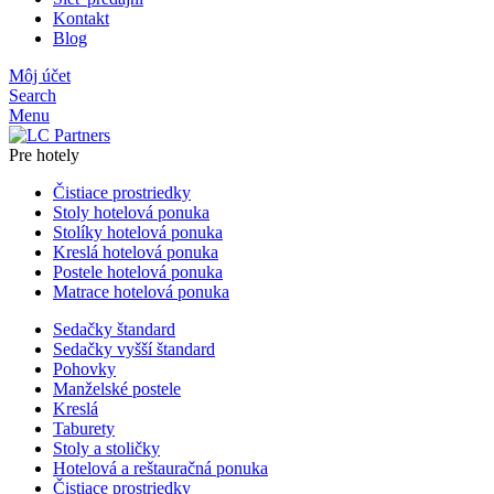
Kontakt
Blog
Môj účet
Search
Menu
Pre hotely
Čistiace prostriedky
Stoly hotelová ponuka
Stolíky hotelová ponuka
Kreslá hotelová ponuka
Postele hotelová ponuka
Matrace hotelová ponuka
Sedačky štandard
Sedačky vyšší štandard
Pohovky
Manželské postele
Kreslá
Taburety
Stoly a stoličky
Hotelová a reštauračná ponuka
Čistiace prostriedky