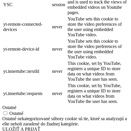
and is used to track the views of
YSC
session
embedded videos on Youtube
pages.
YouTube sets this cookie to
yt-remote-connected-
store the video preferences of
never
devices
the user using embedded
YouTube video.
YouTube sets this cookie to
store the video preferences of
yt-remote-device-id
never
the user using embedded
YouTube video.
This cookie, set by YouTube,
registers a unique ID to store
yt.innertube::nextId
never
data on what videos from
YouTube the user has seen.
This cookie, set by YouTube,
registers a unique ID to store
yt.innertube::requests
never
data on what videos from
YouTube the user has seen.
Ostatné
Ostatné
Ostatné nekategorizované súbory cookie sú tie, ktoré sa analyzujú a
ešte neboli zaradené do žiadnej kategórie.
ULOŽIŤ A PRIJAŤ