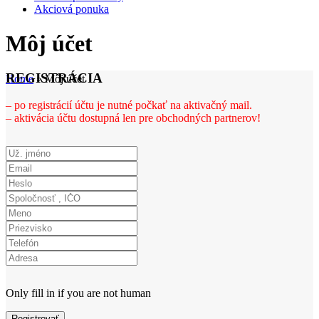
Akciová ponuka
Môj účet
REGISTRÁCIA
Home
»
Môj účet
– po registrácií účtu je nutné počkať na aktivačný mail.
– aktivácia účtu dostupná len pre obchodných partnerov!
Only fill in if you are not human