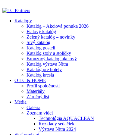
ADD ANYTHING HERE OR JUST REMOVE IT…
Katalógy
Katalóg – Akciová ponuka 2026
Fialový katalóg
Zelený katalóg – novinky
Sivý katalóg
Katalóg postelí
Katalóg stoly a stoličky
Bronzový katalóg akciový
Katalóg výstava Nitra
Katalóg pre hotely
Katalóg kreslá
O LC & HOME
Profil spoločnosti
Materiály
Záručný list
Média
Galéria
Zoznam videí
Technológia AQUACLEAN
Rozklady sedačiek
Výstava Nitra 2024
Sieť predajní