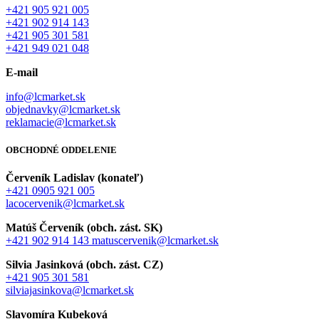
+421 905 921 005
+421 902 914 143
+421 905 301 581
+421 949 021 048
E-mail
info@lcmarket.sk
objednavky@lcmarket.sk
reklamacie@lcmarket.sk
OBCHODNÉ ODDELENIE
Červeník Ladislav (konateľ)
+421 0905 921 005
lacocervenik@lcmarket.sk
Matúš Červeník (obch. zást. SK)
+421 902 914 143
matuscervenik@lcmarket.sk
Silvia Jasinková (obch. zást. CZ)
+421 905 301 581
silviajasinkova@lcmarket.sk
Slavomíra Kubeková