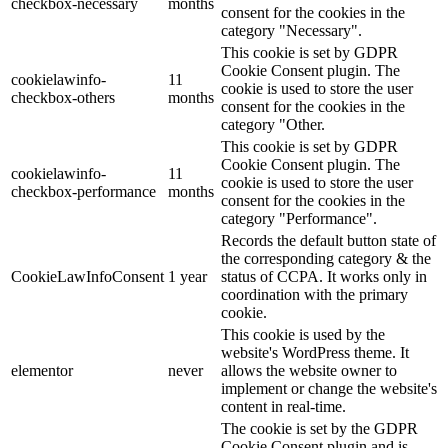
checkbox-necessary
months
consent for the cookies in the
category "Necessary".
This cookie is set by GDPR
Cookie Consent plugin. The
cookielawinfo-
11
cookie is used to store the user
checkbox-others
months
consent for the cookies in the
category "Other.
This cookie is set by GDPR
Cookie Consent plugin. The
cookielawinfo-
11
cookie is used to store the user
checkbox-performance
months
consent for the cookies in the
category "Performance".
Records the default button state of
the corresponding category & the
CookieLawInfoConsent
1 year
status of CCPA. It works only in
coordination with the primary
cookie.
This cookie is used by the
website's WordPress theme. It
elementor
never
allows the website owner to
implement or change the website's
content in real-time.
The cookie is set by the GDPR
Cookie Consent plugin and is