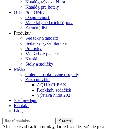
Katalóg výstava Nitra
Katalóg pre hotely
O LC & HOME
O spoločnosti
Materiály sedacích súprav
Záručný list
Produkty
Sedačky Štandard
Sedačky vyšší Štandard
Pohovky
Manželské postele
Kreslá
Stoly a stoličky
Média
Galéria – dokončené projekty
Zoznam videí
AQUACLEAN
Rozklady sedačiek
Výstava Nitra 2024
Sieť predajní
Kontakt
Blog
Search
Ak chcete zobraziť produkty, ktoré hľadáte, začnite písať.