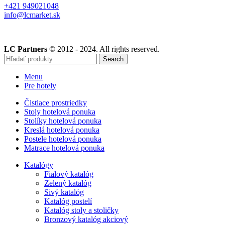
+421 949021048
info@lcmarket.sk
LC Partners
© 2012 - 2024. All rights reserved.
Search
Menu
Pre hotely
Čistiace prostriedky
Stoly hotelová ponuka
Stolíky hotelová ponuka
Kreslá hotelová ponuka
Postele hotelová ponuka
Matrace hotelová ponuka
Katalógy
Fialový katalóg
Zelený katalóg
Sivý katalóg
Katalóg postelí
Katalóg stoly a stoličky
Bronzový katalóg akciový