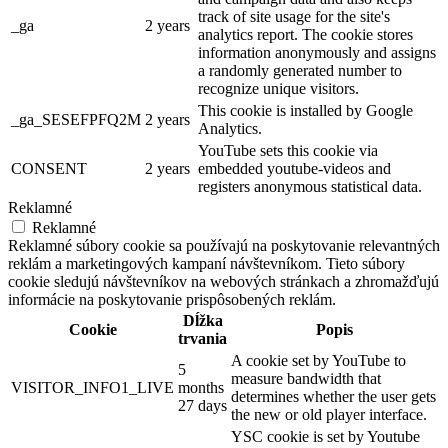
track of site usage for the site's
_ga
2 years
analytics report. The cookie stores
information anonymously and assigns
a randomly generated number to
recognize unique visitors.
This cookie is installed by Google
_ga_SESEFPFQ2M
2 years
Analytics.
YouTube sets this cookie via
CONSENT
2 years
embedded youtube-videos and
registers anonymous statistical data.
Reklamné
Reklamné
Reklamné súbory cookie sa používajú na poskytovanie relevantných
reklám a marketingových kampaní návštevníkom. Tieto súbory
cookie sledujú návštevníkov na webových stránkach a zhromažďujú
informácie na poskytovanie prispôsobených reklám.
Dĺžka
Cookie
Popis
trvania
A cookie set by YouTube to
5
measure bandwidth that
VISITOR_INFO1_LIVE
months
determines whether the user gets
27 days
the new or old player interface.
YSC cookie is set by Youtube