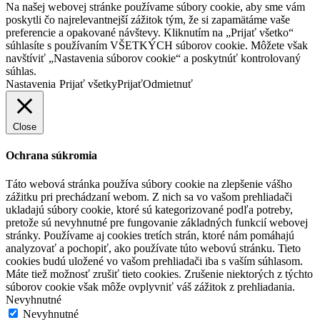
Na našej webovej stránke používame súbory cookie, aby sme vám
poskytli čo najrelevantnejší zážitok tým, že si zapamätáme vaše
preferencie a opakované návštevy. Kliknutím na „Prijať všetko“
súhlasíte s používaním VŠETKÝCH súborov cookie. Môžete však
navštíviť „Nastavenia súborov cookie“ a poskytnúť kontrolovaný
súhlas.
Nastavenia
Prijať všetky
Prijať
Odmietnuť
Close
Ochrana súkromia
Táto webová stránka používa súbory cookie na zlepšenie vášho
zážitku pri prechádzaní webom. Z nich sa vo vašom prehliadači
ukladajú súbory cookie, ktoré sú kategorizované podľa potreby,
pretože sú nevyhnutné pre fungovanie základných funkcií webovej
stránky. Používame aj cookies tretích strán, ktoré nám pomáhajú
analyzovať a pochopiť, ako používate túto webovú stránku. Tieto
cookies budú uložené vo vašom prehliadači iba s vaším súhlasom.
Máte tiež možnosť zrušiť tieto cookies. Zrušenie niektorých z týchto
súborov cookie však môže ovplyvniť váš zážitok z prehliadania.
Nevyhnutné
Nevyhnutné