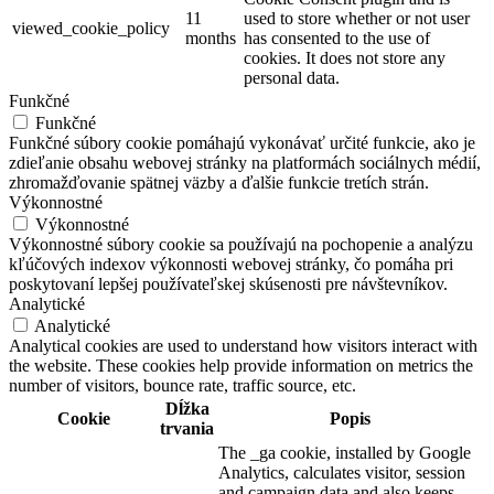
11
used to store whether or not user
viewed_cookie_policy
months
has consented to the use of
cookies. It does not store any
personal data.
Funkčné
Funkčné
Funkčné súbory cookie pomáhajú vykonávať určité funkcie, ako je
zdieľanie obsahu webovej stránky na platformách sociálnych médií,
zhromažďovanie spätnej väzby a ďalšie funkcie tretích strán.
Výkonnostné
Výkonnostné
Výkonnostné súbory cookie sa používajú na pochopenie a analýzu
kľúčových indexov výkonnosti webovej stránky, čo pomáha pri
poskytovaní lepšej používateľskej skúsenosti pre návštevníkov.
Analytické
Analytické
Analytical cookies are used to understand how visitors interact with
the website. These cookies help provide information on metrics the
number of visitors, bounce rate, traffic source, etc.
Dĺžka
Cookie
Popis
trvania
The _ga cookie, installed by Google
Analytics, calculates visitor, session
and campaign data and also keeps