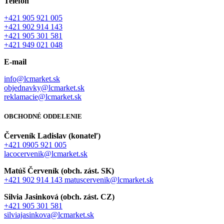
Telefón
+421 905 921 005
+421 902 914 143
+421 905 301 581
+421 949 021 048
E-mail
info@lcmarket.sk
objednavky@lcmarket.sk
reklamacie@lcmarket.sk
OBCHODNÉ ODDELENIE
Červeník Ladislav (konateľ)
+421 0905 921 005
lacocervenik@lcmarket.sk
Matúš Červeník (obch. zást. SK)
+421 902 914 143
matuscervenik@lcmarket.sk
Silvia Jasinková (obch. zást. CZ)
+421 905 301 581
silviajasinkova@lcmarket.sk