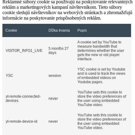
Reklamné súbory cookie sa používajú na poskytovanie relevantných
reklám a marketingových kampaní návštevníkom. Tieto súbory
cookie sledujú návštevníkov na webových stránkach a zhromažďujú
informácie na poskytovanie prispôsobených reklám.
Cookie
Dĺžka trvania
Popis
A cookie set by YouTube to
measure bandwidth that
5 months 27
VISITOR_INFO1_LIVE
determines whether the user
days
gets the new or old player
interface.
YSC cookie is set by Youtube
and is used to track the views
YSC
session
of embedded videos on
Youtube pages.
YouTube sets this cookie to
yt-remote-connected-
store the video preferences of
never
devices
the user using embedded
YouTube video.
YouTube sets this cookie to
store the video preferences of
yt-remote-device-id
never
the user using embedded
YouTube video.