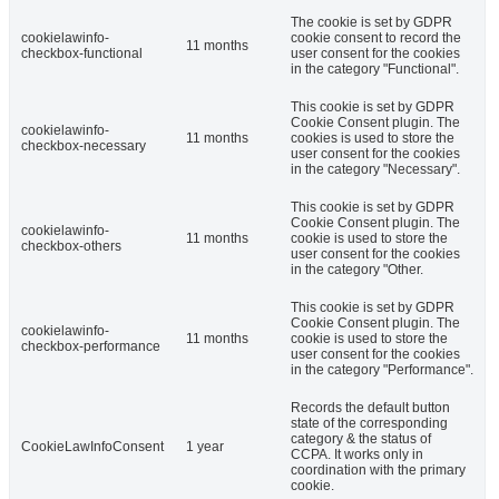
The cookie is set by GDPR
cookielawinfo-
cookie consent to record the
11 months
checkbox-functional
user consent for the cookies
in the category "Functional".
This cookie is set by GDPR
Cookie Consent plugin. The
cookielawinfo-
11 months
cookies is used to store the
checkbox-necessary
user consent for the cookies
in the category "Necessary".
This cookie is set by GDPR
Cookie Consent plugin. The
cookielawinfo-
11 months
cookie is used to store the
checkbox-others
user consent for the cookies
in the category "Other.
This cookie is set by GDPR
Cookie Consent plugin. The
cookielawinfo-
11 months
cookie is used to store the
checkbox-performance
user consent for the cookies
in the category "Performance".
Records the default button
state of the corresponding
category & the status of
CookieLawInfoConsent
1 year
CCPA. It works only in
coordination with the primary
cookie.