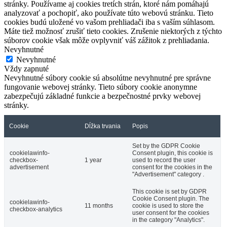
stránky. Používame aj cookies tretích strán, ktoré nám pomáhajú
analyzovať a pochopiť, ako používate túto webovú stránku. Tieto
cookies budú uložené vo vašom prehliadači iba s vaším súhlasom.
Máte tiež možnosť zrušiť tieto cookies. Zrušenie niektorých z týchto
súborov cookie však môže ovplyvniť váš zážitok z prehliadania.
Nevyhnutné
Nevyhnutné
Vždy zapnuté
Nevyhnutné súbory cookie sú absolútne nevyhnutné pre správne
fungovanie webovej stránky. Tieto súbory cookie anonymne
zabezpečujú základné funkcie a bezpečnostné prvky webovej
stránky.
Cookie
Dĺžka trvania
Popis
Set by the GDPR Cookie
cookielawinfo-
Consent plugin, this cookie is
checkbox-
1 year
used to record the user
advertisement
consent for the cookies in the
"Advertisement" category .
This cookie is set by GDPR
Cookie Consent plugin. The
cookielawinfo-
11 months
cookie is used to store the
checkbox-analytics
user consent for the cookies
in the category "Analytics".