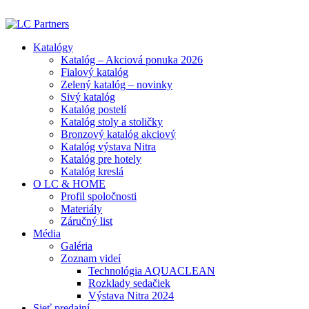
ADD ANYTHING HERE OR JUST REMOVE IT…
Katalógy
Katalóg – Akciová ponuka 2026
Fialový katalóg
Zelený katalóg – novinky
Sivý katalóg
Katalóg postelí
Katalóg stoly a stoličky
Bronzový katalóg akciový
Katalóg výstava Nitra
Katalóg pre hotely
Katalóg kreslá
O LC & HOME
Profil spoločnosti
Materiály
Záručný list
Média
Galéria
Zoznam videí
Technológia AQUACLEAN
Rozklady sedačiek
Výstava Nitra 2024
Sieť predajní