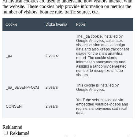
Analytical cookies are used to understand how visitors interact with
the website. These cookies help provide information on metrics the
number of visitors, bounce rate, traffic source, etc.
Cookie
Dĺžka trvania
Popis
The _ga cookie, installed by
Google Analytics, calculates
visitor, session and campaign
data and also keeps track of site
usage for the site's analytics
_ga
2 years
report. The cookie stores
information anonymously and
assigns a randomly generated
number to recognize unique
visitors.
This cookie is installed by
_ga_SESEFPFQ2M
2 years
Google Analytics.
YouTube sets this cookie via
embedded youtube-videos and
CONSENT
2 years
registers anonymous statistical
data.
Reklamné
Reklamné