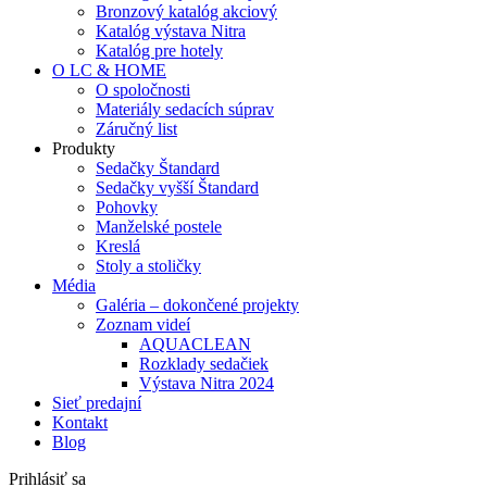
Bronzový katalóg akciový
Katalóg výstava Nitra
Katalóg pre hotely
O LC & HOME
O spoločnosti
Materiály sedacích súprav
Záručný list
Produkty
Sedačky Štandard
Sedačky vyšší Štandard
Pohovky
Manželské postele
Kreslá
Stoly a stoličky
Média
Galéria – dokončené projekty
Zoznam videí
AQUACLEAN
Rozklady sedačiek
Výstava Nitra 2024
Sieť predajní
Kontakt
Blog
Prihlásiť sa