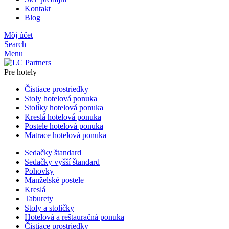
Kontakt
Blog
Môj účet
Search
Menu
Pre hotely
Čistiace prostriedky
Stoly hotelová ponuka
Stolíky hotelová ponuka
Kreslá hotelová ponuka
Postele hotelová ponuka
Matrace hotelová ponuka
Sedačky štandard
Sedačky vyšší štandard
Pohovky
Manželské postele
Kreslá
Taburety
Stoly a stoličky
Hotelová a reštauračná ponuka
Čistiace prostriedky