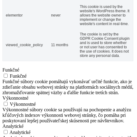
This cookie is used by the
website's WordPress theme. It
elementor
never
allows the website owner to
implement or change the
website's content in real-time.
The cookie is set by the
GDPR Cookie Consent plugin
and is used to store whether
viewed_cookie_policy
11 months
or not user has consented to
the use of cookies. It does not
store any personal data.
Funkčné
Funkčné
Funkčné súbory cookie pomáhajú vykonávať určité funkcie, ako je
zdieľanie obsahu webovej stránky na platformách sociálnych médií,
zhromažďovanie spätnej väzby a ďalšie funkcie tretích strán.
Výkonnostné
Výkonnostné
Výkonnostné súbory cookie sa používajú na pochopenie a analýzu
kľúčových indexov výkonnosti webovej stránky, čo pomáha pri
poskytovaní lepšej používateľskej skúsenosti pre návštevníkov.
Analytické
Analytické