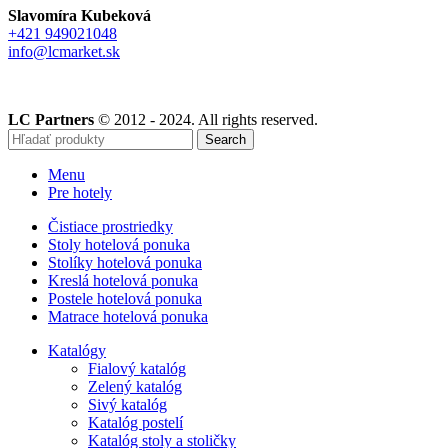
Slavomíra Kubeková
+421 949021048
info@lcmarket.sk
LC Partners
© 2012 - 2024. All rights reserved.
Search
Menu
Pre hotely
Čistiace prostriedky
Stoly hotelová ponuka
Stolíky hotelová ponuka
Kreslá hotelová ponuka
Postele hotelová ponuka
Matrace hotelová ponuka
Katalógy
Fialový katalóg
Zelený katalóg
Sivý katalóg
Katalóg postelí
Katalóg stoly a stoličky