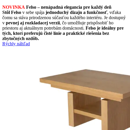
NOVINKA
Felso – nenápadná elegancia pre každý deň
Stôl Felso
v sebe spája
jednoduchý dizajn a funkčnosť
, vďaka
čomu sa stáva prirodzenou súčasťou každého interiéru. Je dostupný
v
pevnej aj rozkladacej verzii
, čo umožňuje prispôsobiť ho
priestoru aj aktuálnym potrebám domácnosti.
Felso je ideálny pre
tých, ktorí preferujú čisté línie a praktické riešenia bez
zbytočných ozdôb.
Rýchly náhľad