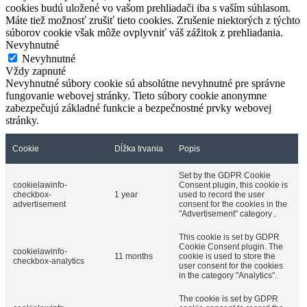
cookies budú uložené vo vašom prehliadači iba s vaším súhlasom.
Máte tiež možnosť zrušiť tieto cookies. Zrušenie niektorých z týchto
súborov cookie však môže ovplyvniť váš zážitok z prehliadania.
Nevyhnutné
Nevyhnutné
Vždy zapnuté
Nevyhnutné súbory cookie sú absolútne nevyhnutné pre správne
fungovanie webovej stránky. Tieto súbory cookie anonymne
zabezpečujú základné funkcie a bezpečnostné prvky webovej
stránky.
Cookie
Dĺžka trvania
Popis
Set by the GDPR Cookie
cookielawinfo-
Consent plugin, this cookie is
checkbox-
1 year
used to record the user
advertisement
consent for the cookies in the
"Advertisement" category .
This cookie is set by GDPR
Cookie Consent plugin. The
cookielawinfo-
11 months
cookie is used to store the
checkbox-analytics
user consent for the cookies
in the category "Analytics".
The cookie is set by GDPR