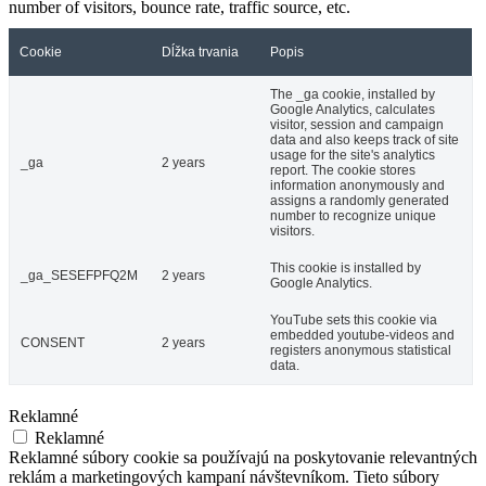
number of visitors, bounce rate, traffic source, etc.
Cookie
Dĺžka trvania
Popis
The _ga cookie, installed by
Google Analytics, calculates
visitor, session and campaign
data and also keeps track of site
usage for the site's analytics
_ga
2 years
report. The cookie stores
information anonymously and
assigns a randomly generated
number to recognize unique
visitors.
This cookie is installed by
_ga_SESEFPFQ2M
2 years
Google Analytics.
YouTube sets this cookie via
embedded youtube-videos and
CONSENT
2 years
registers anonymous statistical
data.
Reklamné
Reklamné
Reklamné súbory cookie sa používajú na poskytovanie relevantných
reklám a marketingových kampaní návštevníkom. Tieto súbory