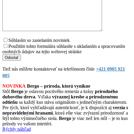
Súhlasím so zasielaním noviniek
Použitím tohto formulára súhlasíte s ukladaním a spracovaním
osobných údajov na tejto webovej stránke
Tiež nás môžete kontaktovať na telefónnom čísle
+421 0905 921
005
NOVINKA
Bergo – príroda, ktorá vynikne
Stôl
Bergo
je oslavou poctivého remesla a krásy
prírodného
dubového dreva
. Vďaka
výraznej kresbe a prirodzenému
odtieňu
sa každý kus stáva originálom s jedinečným charakterom.
Pre tých, ktorí vyhľadávajú autentickosť, je k dispozícii aj
verzia s
nepravidelnými hranami
, ktorá ešte viac zvýrazní prirodzenosť a
štýl tohto výnimočného stola.
Bergo
je viac než len stôl – je to kus
prírody vo vašom interiéri.
Rýchly náhľad