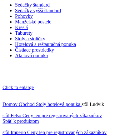
Sedačky štandard
Sedačky vyšší štandard
Pohovky
Manželské postele
Kreslá
Taburety
Stoly a stoličky
Hotelová a reštauračná ponuka
Čistiace prostriedky
Akciová ponuka
Click to enlarge
Domov
Obchod
Stoly hotelová ponuka
stôl Ludvik
stôl Felso
Ceny len pre registrovaných zákazníkov
Späť k produktom
stôl Imperio
Ceny len pre registrovaných zákazníkov