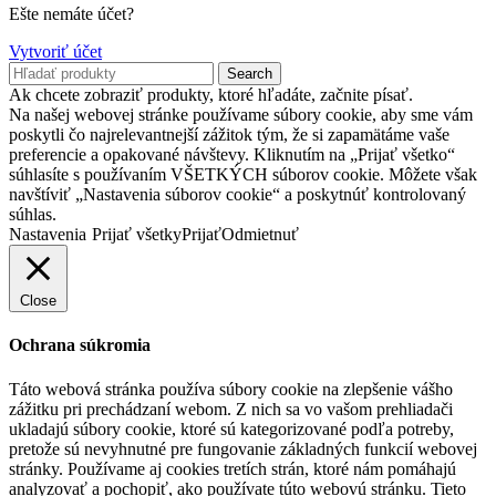
Ešte nemáte účet?
Vytvoriť účet
Search
Ak chcete zobraziť produkty, ktoré hľadáte, začnite písať.
Na našej webovej stránke používame súbory cookie, aby sme vám
poskytli čo najrelevantnejší zážitok tým, že si zapamätáme vaše
preferencie a opakované návštevy. Kliknutím na „Prijať všetko“
súhlasíte s používaním VŠETKÝCH súborov cookie. Môžete však
navštíviť „Nastavenia súborov cookie“ a poskytnúť kontrolovaný
súhlas.
Nastavenia
Prijať všetky
Prijať
Odmietnuť
Close
Ochrana súkromia
Táto webová stránka používa súbory cookie na zlepšenie vášho
zážitku pri prechádzaní webom. Z nich sa vo vašom prehliadači
ukladajú súbory cookie, ktoré sú kategorizované podľa potreby,
pretože sú nevyhnutné pre fungovanie základných funkcií webovej
stránky. Používame aj cookies tretích strán, ktoré nám pomáhajú
analyzovať a pochopiť, ako používate túto webovú stránku. Tieto