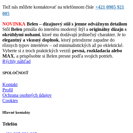
Tiež nás môžete kontaktovať na telefónnom čísle
+421 0905 921
005
NOVINKA
Belen – dizajnový stôl s jemne odvážnym detailom
Stôl
Belen
prináša do interiéru moderný štýl a
originálny dizajn s
okrúhlymi nohami
, ktoré mu dodávajú jedinečný charakter. Je to
elegantný a vkusný doplnok
, ktorý prirodzene zapadne do
rôznych typov interiérov – od minimalistických až po eklektické.
Vyberte si z troch praktických verzií:
pevná, rozkladacia alebo
MAX
, a prispôsobte si Belen presne podľa svojich potrieb.
Rýchly náhľad
SPOLOČNOSŤ
Kontakt
Profil
Ochrana osobných údajov
Cookies
Hlavné kontakty
Telefón