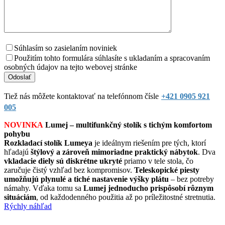
Súhlasím so zasielaním noviniek
Použitím tohto formulára súhlasíte s ukladaním a spracovaním
osobných údajov na tejto webovej stránke
Tiež nás môžete kontaktovať na telefónnom čísle
+421 0905 921
005
NOVINKA
Lumej – multifunkčný stolík s tichým komfortom
pohybu
Rozkladací stolík Lumeya
je ideálnym riešením pre tých, ktorí
hľadajú
štýlový a zároveň mimoriadne praktický nábytok
. Dva
vkladacie diely sú diskrétne ukryté
priamo v tele stola, čo
zaručuje čistý vzhľad bez kompromisov.
Teleskopické piesty
umožňujú plynulé a tiché nastavenie výšky plátu
– bez potreby
námahy. Vďaka tomu sa
Lumej jednoducho prispôsobí rôznym
situáciám
, od každodenného použitia až po príležitostné stretnutia.
Rýchly náhľad