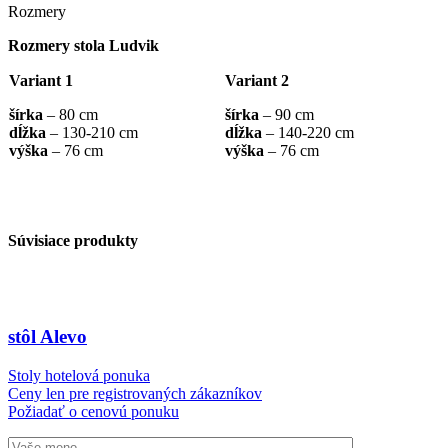
Rozmery
Rozmery stola Ludvik
Variant 1
Variant 2
šírka
– 80 cm
šírka
– 90 cm
dĺžka
– 130-210 cm
dĺžka
– 140-220 cm
výška
– 76 cm
výška
– 76 cm
Súvisiace produkty
stôl Alevo
Stoly hotelová ponuka
Ceny len pre registrovaných zákazníkov
Požiadať o cenovú ponuku