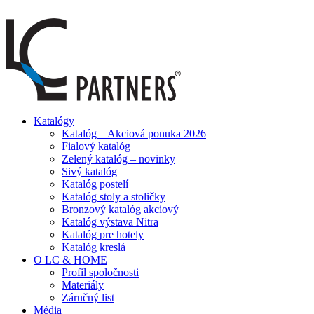
ADD ANYTHING HERE OR JUST REMOVE IT…
Katalógy
Katalóg – Akciová ponuka 2026
Fialový katalóg
Zelený katalóg – novinky
Sivý katalóg
Katalóg postelí
Katalóg stoly a stoličky
Bronzový katalóg akciový
Katalóg výstava Nitra
Katalóg pre hotely
Katalóg kreslá
O LC & HOME
Profil spoločnosti
Materiály
Záručný list
Média