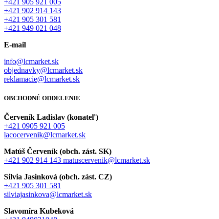
+421 905 921 005
+421 902 914 143
+421 905 301 581
+421 949 021 048
E-mail
info@lcmarket.sk
objednavky@lcmarket.sk
reklamacie@lcmarket.sk
OBCHODNÉ ODDELENIE
Červeník Ladislav (konateľ)
+421 0905 921 005
lacocervenik@lcmarket.sk
Matúš Červeník (obch. zást. SK)
+421 902 914 143
matuscervenik@lcmarket.sk
Silvia Jasinková (obch. zást. CZ)
+421 905 301 581
silviajasinkova@lcmarket.sk
Slavomíra Kubeková