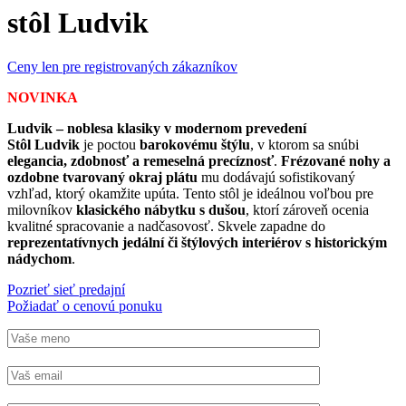
stôl Ludvik
Ceny len pre registrovaných zákazníkov
NOVINKA
Ludvik – noblesa klasiky v modernom prevedení
Stôl Ludvik
je poctou
barokovému štýlu
, v ktorom sa snúbi
elegancia, zdobnosť a remeselná precíznosť
.
Frézované nohy a
ozdobne tvarovaný okraj plátu
mu dodávajú sofistikovaný
vzhľad, ktorý okamžite upúta. Tento stôl je ideálnou voľbou pre
milovníkov
klasického nábytku s dušou
, ktorí zároveň ocenia
kvalitné spracovanie a nadčasovosť. Skvele zapadne do
reprezentatívnych jedální či štýlových interiérov s historickým
nádychom
.
Pozrieť sieť predajní
Požiadať o cenovú ponuku