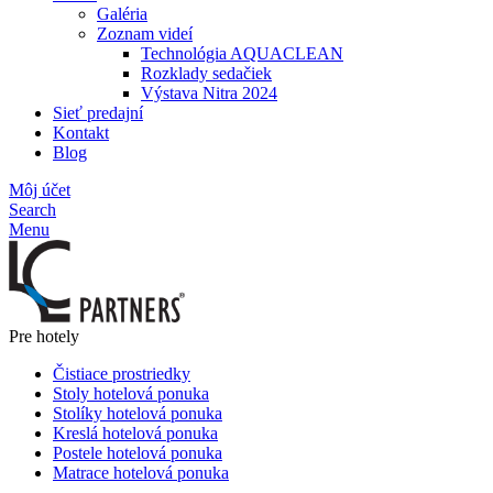
Galéria
Zoznam videí
Technológia AQUACLEAN
Rozklady sedačiek
Výstava Nitra 2024
Sieť predajní
Kontakt
Blog
Môj účet
Search
Menu
Pre hotely
Čistiace prostriedky
Stoly hotelová ponuka
Stolíky hotelová ponuka
Kreslá hotelová ponuka
Postele hotelová ponuka
Matrace hotelová ponuka