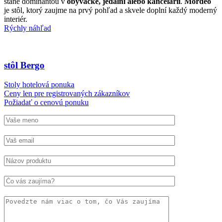
stane dominantou v
obývačke, jedálni alebo kancelárii
.
Mordeo
je stôl, ktorý zaujme na prvý pohľad a skvele doplní každý moderný
interiér.
Rýchly náhľad
stôl Bergo
Stoly hotelová ponuka
Ceny len pre registrovaných zákazníkov
Požiadať o cenovú ponuku