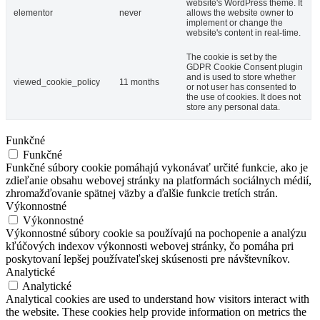
website's WordPress theme. It
elementor
never
allows the website owner to
implement or change the
website's content in real-time.
The cookie is set by the
GDPR Cookie Consent plugin
and is used to store whether
viewed_cookie_policy
11 months
or not user has consented to
the use of cookies. It does not
store any personal data.
Funkčné
Funkčné
Funkčné súbory cookie pomáhajú vykonávať určité funkcie, ako je
zdieľanie obsahu webovej stránky na platformách sociálnych médií,
zhromažďovanie spätnej väzby a ďalšie funkcie tretích strán.
Výkonnostné
Výkonnostné
Výkonnostné súbory cookie sa používajú na pochopenie a analýzu
kľúčových indexov výkonnosti webovej stránky, čo pomáha pri
poskytovaní lepšej používateľskej skúsenosti pre návštevníkov.
Analytické
Analytické
Analytical cookies are used to understand how visitors interact with
the website. These cookies help provide information on metrics the