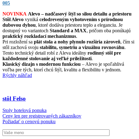
005
NOVINKA
Alevo – nadčasový štýl so silou detailu a priestoru
Stôl Alevo
vyniká
celodreveným vyhotovením s prírodnou
dubovou dyhou
, ktoré dodáva priestoru teplo a eleganciu. Je
dostupný vo variantoch
Standard a MAX
, pričom oba ponúkajú
praktický rozkladací mechanizmus
.
Pri rozložení sa
plát stola a nohy plynulo rozšíria zároveň
, čím si
stôl zachová svoju
stabilitu, symetriu a vizuálnu rovnováhu
.
Tento technický detail robí z Aleva ideálny
rodinný stôl pre
každodenné stolovanie aj veľké príležitosti
.
Klasický dizajn s modernou funkciou
– Alevo je spoľahlivá
voľba pre tých, ktorí chcú štýl, kvalitu a flexibilitu v jednom.
Rýchly náhľad
stôl Felso
Stoly hotelová ponuka
Ceny len pre registrovaných zákazníkov
Požiadať o cenovú ponuku