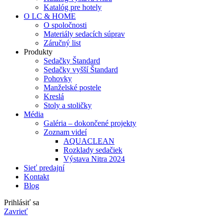
Katalóg pre hotely
O LC & HOME
O spoločnosti
Materiály sedacích súprav
Záručný list
Produkty
Sedačky Štandard
Sedačky vyšší Štandard
Pohovky
Manželské postele
Kreslá
Stoly a stoličky
Média
Galéria – dokončené projekty
Zoznam videí
AQUACLEAN
Rozklady sedačiek
Výstava Nitra 2024
Sieť predajní
Kontakt
Blog
Prihlásiť sa
Zavrieť