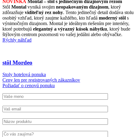
NOVINKA
Montal – stôl s jedinečným dizajnovým rezom
Stôl
Montal
vyniká svojim
neopakovaným dizajnom
, ktorý
zdôrazňuje
viditeľný rez nohy
. Tento jedinečný detail dodáva stolu
osobitý vzhľad, ktorý zaujme každého, kto hľadá
moderný stôl
s
výnimočným dizajnom. Montal je ideálnym riešením pre interiéry,
ktoré potrebujú
elegantný a výrazný kúsok nábytku
, ktorý bude
štýlovým centrom pozornosti vo vašej jedálni alebo obývačke.
Rýchly náhľad
stôl Mordeo
Stoly hotelová ponuka
Ceny len pre registrovaných zákazníkov
Požiadať o cenovú ponuku