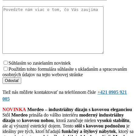
Súhlasím so zasielaním noviniek
Použitím tohto formulára súhlasíte s ukladaním a spracovaním
osobných údajov na tejto webovej stránke
Tiež nás môžete kontaktovať na telefónnom čísle
+421 0905 921
005
NOVINKA
Mordeo – industriálny dizajn s kovovou eleganciou
Stôl
Mordeo
prináša do vášho interiéru
moderný industriálny
dizajn
so
kovovou nohou
, ktorá zaručuje nielen
vysokú stabilitu
,
ale aj výrazný estetický dojem. Tento
stôl s kovovou podnožou
je
ideálny pre tých, ktorí hľadajú
funkčný a štýlový nábytok
, ktorý sa