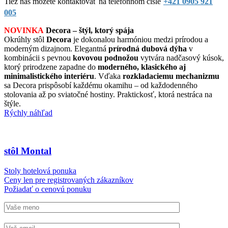
Tiež nás môžete kontaktovať na telefónnom čísle
+421 0905 921
005
NOVINKA
Decora – štýl, ktorý spája
Okrúhly stôl
Decora
je dokonalou harmóniou medzi prírodou a
moderným dizajnom. Elegantná
prírodná dubová dýha
v
kombinácii s pevnou
kovovou podnožou
vytvára nadčasový kúsok,
ktorý prirodzene zapadne do
moderného, klasického aj
minimalistického interiéru
. Vďaka
rozkladaciemu mechanizmu
sa Decora prispôsobí každému okamihu – od každodenného
stolovania až po sviatočné hostiny. Praktickosť, ktorá nestráca na
štýle.
Rýchly náhľad
stôl Montal
Stoly hotelová ponuka
Ceny len pre registrovaných zákazníkov
Požiadať o cenovú ponuku