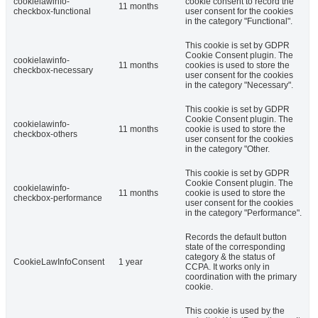
cookielawinfo-
cookie consent to record the
11 months
checkbox-functional
user consent for the cookies
in the category "Functional".
This cookie is set by GDPR
Cookie Consent plugin. The
cookielawinfo-
11 months
cookies is used to store the
checkbox-necessary
user consent for the cookies
in the category "Necessary".
This cookie is set by GDPR
Cookie Consent plugin. The
cookielawinfo-
11 months
cookie is used to store the
checkbox-others
user consent for the cookies
in the category "Other.
This cookie is set by GDPR
Cookie Consent plugin. The
cookielawinfo-
11 months
cookie is used to store the
checkbox-performance
user consent for the cookies
in the category "Performance".
Records the default button
state of the corresponding
category & the status of
CookieLawInfoConsent
1 year
CCPA. It works only in
coordination with the primary
cookie.
This cookie is used by the