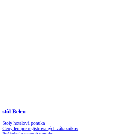
stôl Belen
Stoly hotelová ponuka
Ceny len pre registrovaných zákazníkov
Požiadať o cenovú ponuku