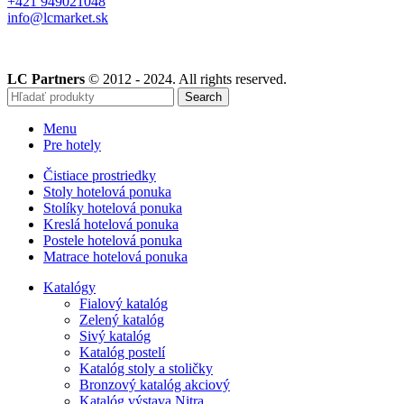
+421 949021048
info@lcmarket.sk
LC Partners
© 2012 - 2024. All rights reserved.
Search
Menu
Pre hotely
Čistiace prostriedky
Stoly hotelová ponuka
Stolíky hotelová ponuka
Kreslá hotelová ponuka
Postele hotelová ponuka
Matrace hotelová ponuka
Katalógy
Fialový katalóg
Zelený katalóg
Sivý katalóg
Katalóg postelí
Katalóg stoly a stoličky
Bronzový katalóg akciový
Katalóg výstava Nitra