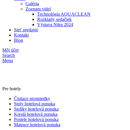
Galéria
Zoznam videí
Technológia AQUACLEAN
Rozklady sedačiek
Výstava Nitra 2024
Sieť predajní
Kontakt
Blog
Môj účet
Search
Menu
Pre hotely
Čistiace prostriedky
Stoly hotelová ponuka
Stolíky hotelová ponuka
Kreslá hotelová ponuka
Postele hotelová ponuka
Matrace hotelová ponuka