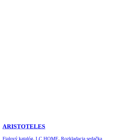
ARISTOTELES
Fialový katalóg
,
LC HOME
,
Rozkladacia sedačka