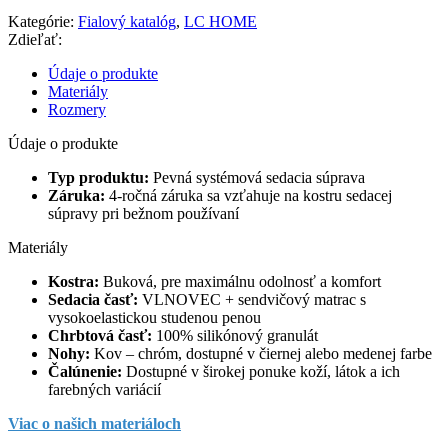
Kategórie:
Fialový katalóg
,
LC HOME
Zdieľať:
Údaje o produkte
Materiály
Rozmery
Údaje o produkte
Typ produktu:
Pevná systémová sedacia súprava
Záruka:
4-ročná záruka sa vzťahuje na kostru sedacej
súpravy pri bežnom používaní
Materiály
Kostra:
Buková, pre maximálnu odolnosť a komfort
Sedacia časť:
VLNOVEC + sendvičový matrac s
vysokoelastickou studenou penou
Chrbtová časť:
100% silikónový granulát
Nohy:
Kov – chróm, dostupné v čiernej alebo medenej farbe
Čalúnenie:
Dostupné v širokej ponuke koží, látok a ich
farebných variácií
Viac o našich materiáloch