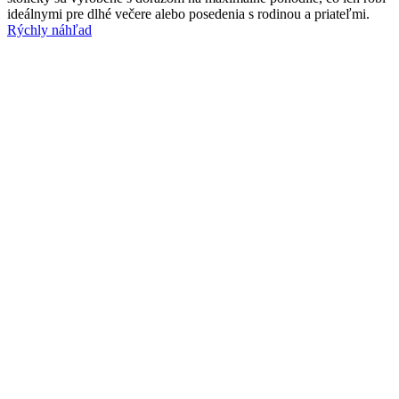
ideálnymi pre dlhé večere alebo posedenia s rodinou a priateľmi.
Rýchly náhľad