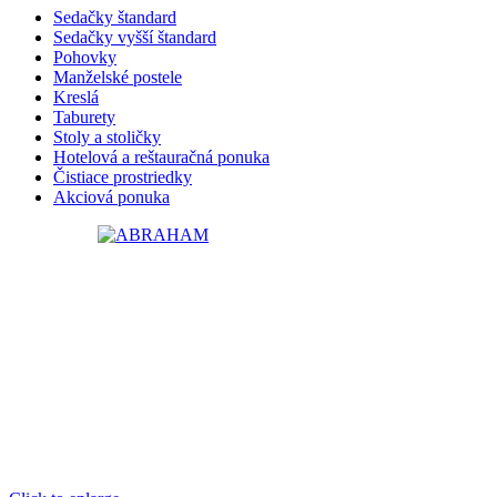
Sedačky štandard
Sedačky vyšší štandard
Pohovky
Manželské postele
Kreslá
Taburety
Stoly a stoličky
Hotelová a reštauračná ponuka
Čistiace prostriedky
Akciová ponuka