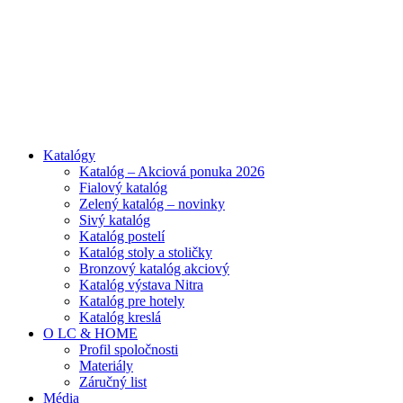
ADD ANYTHING HERE OR JUST REMOVE IT…
Katalógy
Katalóg – Akciová ponuka 2026
Fialový katalóg
Zelený katalóg – novinky
Sivý katalóg
Katalóg postelí
Katalóg stoly a stoličky
Bronzový katalóg akciový
Katalóg výstava Nitra
Katalóg pre hotely
Katalóg kreslá
O LC & HOME
Profil spoločnosti
Materiály
Záručný list
Média