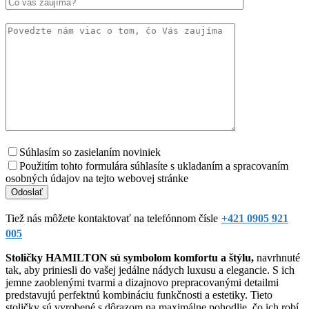
Súhlasím so zasielaním noviniek
Použitím tohto formulára súhlasíte s ukladaním a spracovaním
osobných údajov na tejto webovej stránke
Tiež nás môžete kontaktovať na telefónnom čísle
+421 0905 921
005
Stoličky HAMILTON sú symbolom komfortu a štýlu,
navrhnuté
tak, aby priniesli do vašej jedálne nádych luxusu a elegancie. S ich
jemne zaoblenými tvarmi a dizajnovo prepracovanými detailmi
predstavujú perfektnú kombináciu funkčnosti a estetiky. Tieto
stoličky sú vyrobené s dôrazom na maximálne pohodlie, čo ich robí