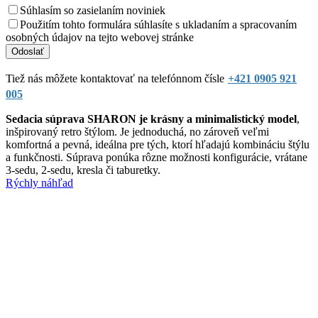
Súhlasím so zasielaním noviniek
Použitím tohto formulára súhlasíte s ukladaním a spracovaním
osobných údajov na tejto webovej stránke
Tiež nás môžete kontaktovať na telefónnom čísle
+421 0905 921
005
Sedacia súprava SHARON je krásny a minimalistický model
,
inšpirovaný retro štýlom. Je jednoduchá, no zároveň veľmi
komfortná a pevná, ideálna pre tých, ktorí hľadajú kombináciu štýlu
a funkčnosti. Súprava ponúka rôzne možnosti konfigurácie, vrátane
3-sedu, 2-sedu, kresla či taburetky.
Rýchly náhľad