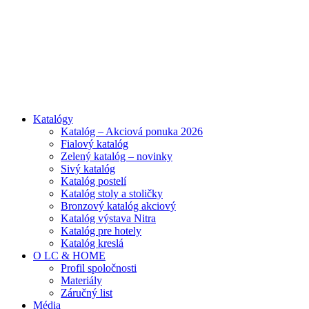
ADD ANYTHING HERE OR JUST REMOVE IT…
Katalógy
Katalóg – Akciová ponuka 2026
Fialový katalóg
Zelený katalóg – novinky
Sivý katalóg
Katalóg postelí
Katalóg stoly a stoličky
Bronzový katalóg akciový
Katalóg výstava Nitra
Katalóg pre hotely
Katalóg kreslá
O LC & HOME
Profil spoločnosti
Materiály
Záručný list
Média