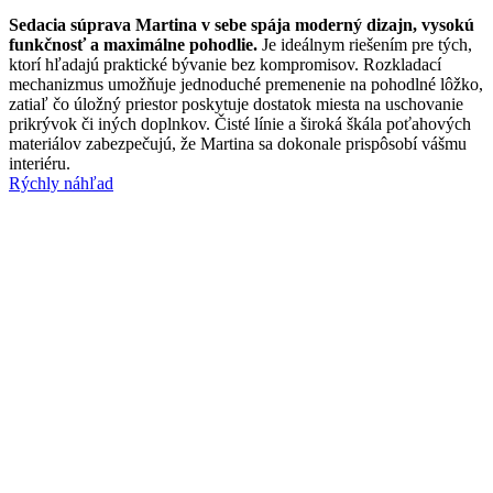
Sedacia súprava Martina v sebe spája moderný dizajn, vysokú
funkčnosť a maximálne pohodlie.
Je ideálnym riešením pre tých,
ktorí hľadajú praktické bývanie bez kompromisov. Rozkladací
mechanizmus umožňuje jednoduché premenenie na pohodlné lôžko,
zatiaľ čo úložný priestor poskytuje dostatok miesta na uschovanie
prikrývok či iných doplnkov. Čisté línie a široká škála poťahových
materiálov zabezpečujú, že Martina sa dokonale prispôsobí vášmu
interiéru.
Rýchly náhľad