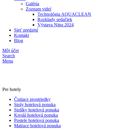
Galéria
Zoznam videí
Technológia AQUACLEAN
Rozklady sedačiek
Výstava Nitra 2024
Sieť predajní
Kontakt
Blog
Môj účet
Search
Menu
Pre hotely
Čistiace prostriedky
Stoly hotelová ponuka
Stolíky hotelová ponuka
Kreslá hotelová ponuka
Postele hotelová ponuka
Matrace hotelová ponuka