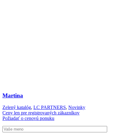
Martina
Zelený katalóg
,
LC PARTNERS
,
Novinky
Ceny len pre registrovaných zákazníkov
Požiadať o cenovú ponuku