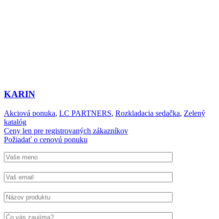
KARIN
Akciová ponuka
,
LC PARTNERS
,
Rozkladacia sedačka
,
Zelený
katalóg
Ceny len pre registrovaných zákazníkov
Požiadať o cenovú ponuku