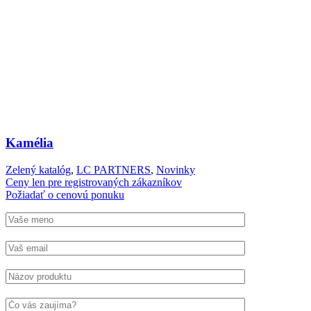
Kamélia
Zelený katalóg
,
LC PARTNERS
,
Novinky
Ceny len pre registrovaných zákazníkov
Požiadať o cenovú ponuku