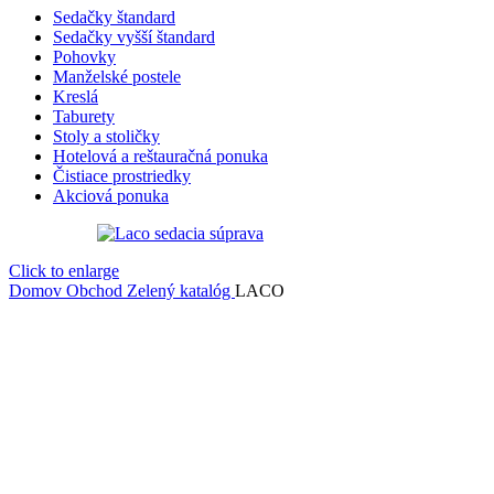
Sedačky štandard
Sedačky vyšší štandard
Pohovky
Manželské postele
Kreslá
Taburety
Stoly a stoličky
Hotelová a reštauračná ponuka
Čistiace prostriedky
Akciová ponuka
Click to enlarge
Domov
Obchod
Zelený katalóg
LACO