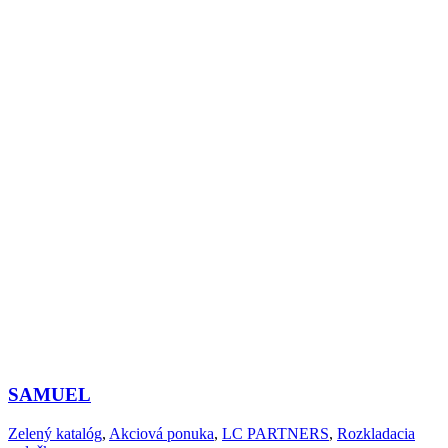
SAMUEL
Zelený katalóg
,
Akciová ponuka
,
LC PARTNERS
,
Rozkladacia