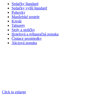
Sedačky štandard
Sedačky vyšší štandard
Pohovky
Manželské postele
Kreslá
Taburety
Stoly a stoličky
Hotelová a reštauračná ponuka
Čistiace prostriedky
Akciová ponuka
Click to enlarge