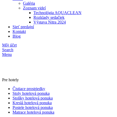
Galéria
Zoznam videí
Technológia AQUACLEAN
Rozklady sedačiek
Výstava Nitra 2024
Sieť predajní
Kontakt
Blog
Môj účet
Search
Menu
Pre hotely
Čistiace prostriedky
Stoly hotelová ponuka
Stolíky hotelová ponuka
Kreslá hotelová ponuka
Postele hotelová ponuka
Matrace hotelová ponuka