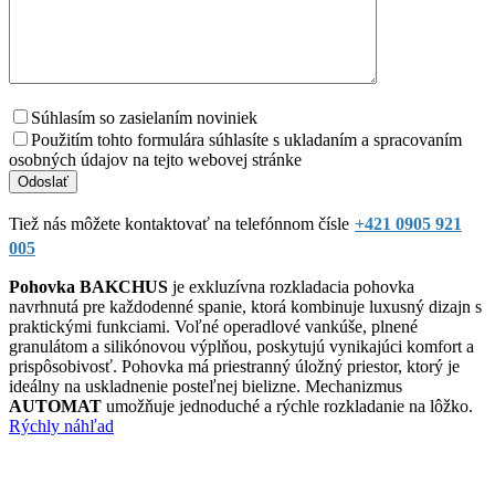
Súhlasím so zasielaním noviniek
Použitím tohto formulára súhlasíte s ukladaním a spracovaním
osobných údajov na tejto webovej stránke
Tiež nás môžete kontaktovať na telefónnom čísle
+421 0905 921
005
Pohovka BAKCHUS
je exkluzívna rozkladacia pohovka
navrhnutá pre každodenné spanie, ktorá kombinuje luxusný dizajn s
praktickými funkciami. Voľné operadlové vankúše, plnené
granulátom a silikónovou výplňou, poskytujú vynikajúci komfort a
prispôsobivosť. Pohovka má priestranný úložný priestor, ktorý je
ideálny na uskladnenie posteľnej bielizne. Mechanizmus
AUTOMAT
umožňuje jednoduché a rýchle rozkladanie na lôžko.
Rýchly náhľad