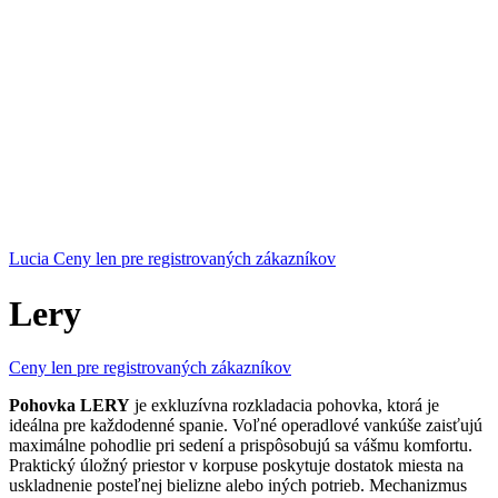
Lucia
Ceny len pre registrovaných zákazníkov
Lery
Ceny len pre registrovaných zákazníkov
Pohovka LERY
je exkluzívna rozkladacia pohovka, ktorá je
ideálna pre každodenné spanie. Voľné operadlové vankúše zaisťujú
maximálne pohodlie pri sedení a prispôsobujú sa vášmu komfortu.
Praktický úložný priestor v korpuse poskytuje dostatok miesta na
uskladnenie posteľnej bielizne alebo iných potrieb. Mechanizmus