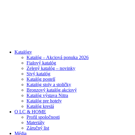
ADD ANYTHING HERE OR JUST REMOVE IT…
Katalógy
Katalóg – Akciová ponuka 2026
Fialový katalóg
Zelený katalóg – novinky
Sivý katalóg
Katalóg postelí
Katalóg stoly a stoličky
Bronzový katalóg akciový
Katalóg výstava Nitra
Katalóg pre hotely
Katalóg kreslá
O LC & HOME
Profil spoločnosti
Materiály
Záručný list
Média