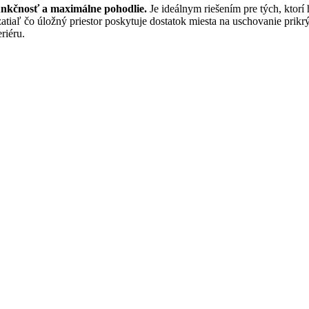
unkčnosť a maximálne pohodlie.
Je ideálnym riešením pre tých, ktor
ľ čo úložný priestor poskytuje dostatok miesta na uschovanie prikrýv
riéru.