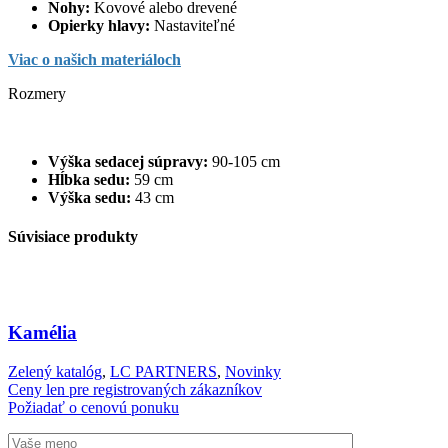
Nohy:
Kovové alebo drevené
Opierky hlavy:
Nastaviteľné
Viac o našich materiáloch
Rozmery
Výška sedacej súpravy:
90-105 cm
Hĺbka sedu:
59 cm
Výška sedu:
43 cm
Súvisiace produkty
Kamélia
Zelený katalóg
,
LC PARTNERS
,
Novinky
Ceny len pre registrovaných zákazníkov
Požiadať o cenovú ponuku