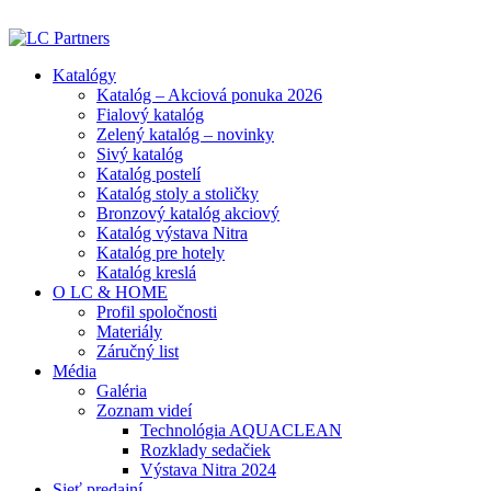
ADD ANYTHING HERE OR JUST REMOVE IT…
Katalógy
Katalóg – Akciová ponuka 2026
Fialový katalóg
Zelený katalóg – novinky
Sivý katalóg
Katalóg postelí
Katalóg stoly a stoličky
Bronzový katalóg akciový
Katalóg výstava Nitra
Katalóg pre hotely
Katalóg kreslá
O LC & HOME
Profil spoločnosti
Materiály
Záručný list
Média
Galéria
Zoznam videí
Technológia AQUACLEAN
Rozklady sedačiek
Výstava Nitra 2024
Sieť predajní