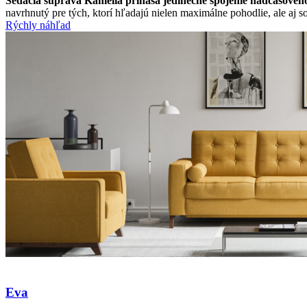
Sedacia súprava Kamélia prináša jedinečné spojenie nadčasového
navrhnutý pre tých, ktorí hľadajú nielen maximálne pohodlie, ale aj 
Rýchly náhľad
Eva