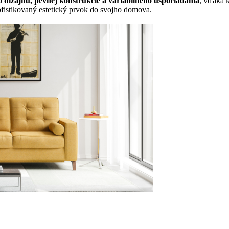
 dizajnu, pevnej konštrukcie a variabilného usporiadania
, vďaka 
sofistikovaný estetický prvok do svojho domova.