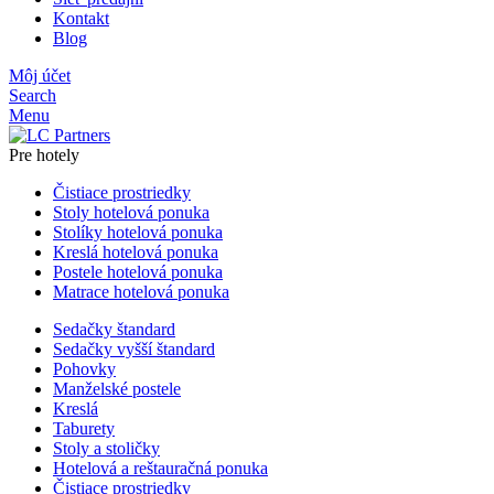
Kontakt
Blog
Môj účet
Search
Menu
Pre hotely
Čistiace prostriedky
Stoly hotelová ponuka
Stolíky hotelová ponuka
Kreslá hotelová ponuka
Postele hotelová ponuka
Matrace hotelová ponuka
Sedačky štandard
Sedačky vyšší štandard
Pohovky
Manželské postele
Kreslá
Taburety
Stoly a stoličky
Hotelová a reštauračná ponuka
Čistiace prostriedky