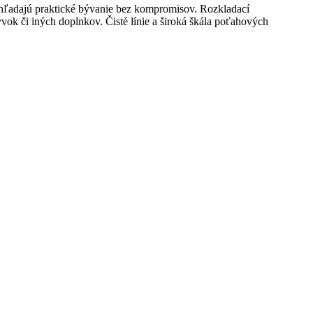
í hľadajú praktické bývanie bez kompromisov. Rozkladací
ok či iných doplnkov. Čisté línie a široká škála poťahových