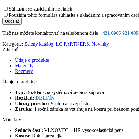
Súhlasím so zasielaním noviniek
Použitím tohto formulára súhlasíte s ukladaním a spracovaním oso
Tiež nás môžete kontaktovať na telefónnom čísle
+421 0905 921 005
Kategórie:
Zelený katalóg
,
LC PARTNERS
,
Novinky
Zdieľať:
Údaje o produkte
Materiály
Rozmery
Údaje o produkte
Typ:
Rozkladacia systémová sedacia súprava
Rozklad:
DELFÍN
Úložný priestor:
V otomanovej časti
Záruka:
4-ročná záruka sa vzťahuje na kostru pri bežnom pou
Materiály
Sedacia časť:
VLNOVEC + HR vysokoelastická pena
Kostra:
Buk + preglejka