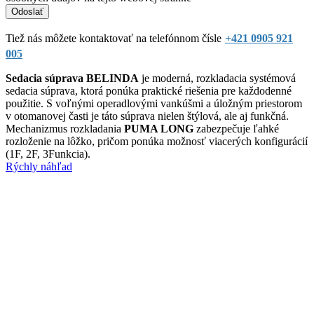
Tiež nás môžete kontaktovať na telefónnom čísle
+421 0905 921
005
Sedacia súprava BELINDA
je moderná, rozkladacia systémová
sedacia súprava, ktorá ponúka praktické riešenia pre každodenné
použitie. S voľnými operadlovými vankúšmi a úložným priestorom
v otomanovej časti je táto súprava nielen štýlová, ale aj funkčná.
Mechanizmus rozkladania
PUMA LONG
zabezpečuje ľahké
rozloženie na lôžko, pričom ponúka možnosť viacerých konfigurácií
(1F, 2F, 3Funkcia).
Rýchly náhľad