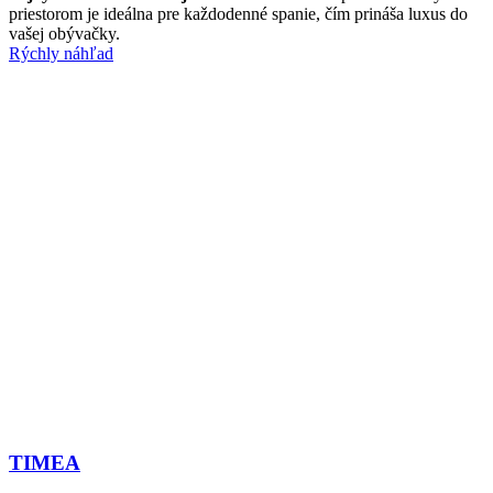
priestorom je ideálna pre každodenné spanie, čím prináša luxus do
vašej obývačky.
Rýchly náhľad
TIMEA