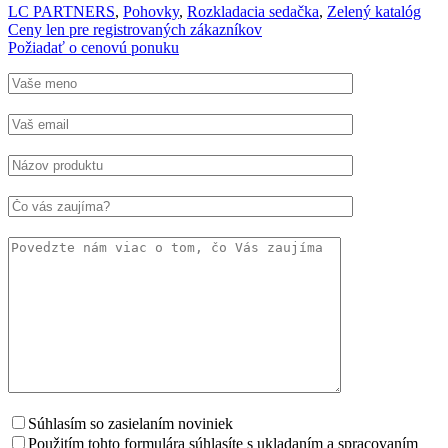
LC PARTNERS
,
Pohovky
,
Rozkladacia sedačka
,
Zelený katalóg
Ceny len pre registrovaných zákazníkov
Požiadať o cenovú ponuku
Súhlasím so zasielaním noviniek
Použitím tohto formulára súhlasíte s ukladaním a spracovaním