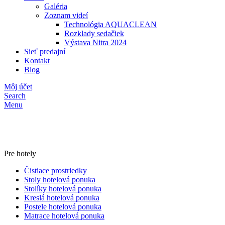
Galéria
Zoznam videí
Technológia AQUACLEAN
Rozklady sedačiek
Výstava Nitra 2024
Sieť predajní
Kontakt
Blog
Môj účet
Search
Menu
Pre hotely
Čistiace prostriedky
Stoly hotelová ponuka
Stolíky hotelová ponuka
Kreslá hotelová ponuka
Postele hotelová ponuka
Matrace hotelová ponuka