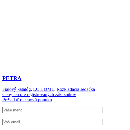
PETRA
Fialový katalóg
,
LC HOME
,
Rozkladacia sedačka
Ceny len pre registrovaných zákazníkov
Požiadať o cenovú ponuku