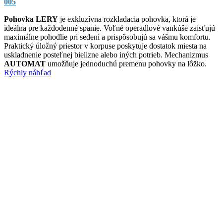
005
Pohovka LERY
je exkluzívna rozkladacia pohovka, ktorá je
ideálna pre každodenné spanie. Voľné operadlové vankúše zaisťujú
maximálne pohodlie pri sedení a prispôsobujú sa vášmu komfortu.
Praktický úložný priestor v korpuse poskytuje dostatok miesta na
uskladnenie posteľnej bielizne alebo iných potrieb. Mechanizmus
AUTOMAT
umožňuje jednoduchú premenu pohovky na lôžko.
Rýchly náhľad