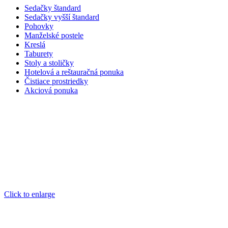
Sedačky štandard
Sedačky vyšší štandard
Pohovky
Manželské postele
Kreslá
Taburety
Stoly a stoličky
Hotelová a reštauračná ponuka
Čistiace prostriedky
Akciová ponuka
Click to enlarge