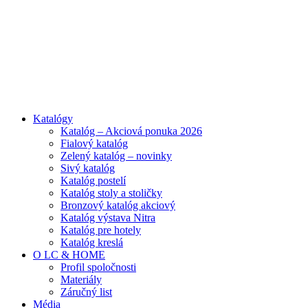
ADD ANYTHING HERE OR JUST REMOVE IT…
Katalógy
Katalóg – Akciová ponuka 2026
Fialový katalóg
Zelený katalóg – novinky
Sivý katalóg
Katalóg postelí
Katalóg stoly a stoličky
Bronzový katalóg akciový
Katalóg výstava Nitra
Katalóg pre hotely
Katalóg kreslá
O LC & HOME
Profil spoločnosti
Materiály
Záručný list
Média