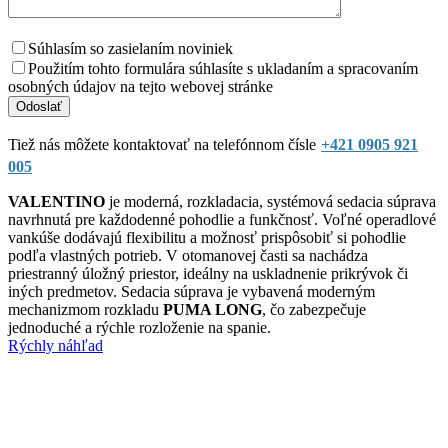
Súhlasím so zasielaním noviniek
Použitím tohto formulára súhlasíte s ukladaním a spracovaním
osobných údajov na tejto webovej stránke
Tiež nás môžete kontaktovať na telefónnom čísle
+421 0905 921
005
VALENTINO
je moderná, rozkladacia, systémová sedacia súprava
navrhnutá pre každodenné pohodlie a funkčnosť. Voľné operadlové
vankúše dodávajú flexibilitu a možnosť prispôsobiť si pohodlie
podľa vlastných potrieb. V otomanovej časti sa nachádza
priestranný úložný priestor, ideálny na uskladnenie prikrývok či
iných predmetov. Sedacia súprava je vybavená moderným
mechanizmom rozkladu
PUMA LONG
, čo zabezpečuje
jednoduché a rýchle rozloženie na spanie.
Rýchly náhľad