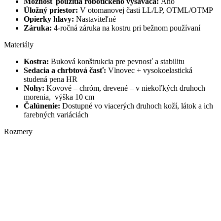
Možnosť použitia robotického vysávača:
Áno
Úložný priestor:
V otomanovej časti LL/LP, OTML/OTMP
Opierky hlavy:
Nastaviteľné
Záruka:
4-ročná záruka na kostru pri bežnom používaní
Materiály
Kostra:
Buková konštrukcia pre pevnosť a stabilitu
Sedacia a chrbtová časť:
Vlnovec + vysokoelastická
studená pena HR
Nohy:
Kovové – chróm, drevené – v niekoľkých druhoch
morenia, výška 10 cm
Čalúnenie:
Dostupné vo viacerých druhoch koží, látok a ich
farebných variáciách
Rozmery