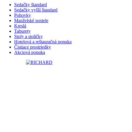
Sedačky štandard
Sedačky vyšší štandard
Pohovky
Manželské postele
Kreslá
Taburety
Stoly a stoličky
Hotelová a reštauračná ponuka
Čistiace prostriedky
Akciová ponuka