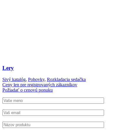
Lery
Sivý katalóg
,
Pohovky
,
Rozkladacia sedačka
Ceny len pre registrovaných zákazníkov
Požiadať o cenovú ponuku