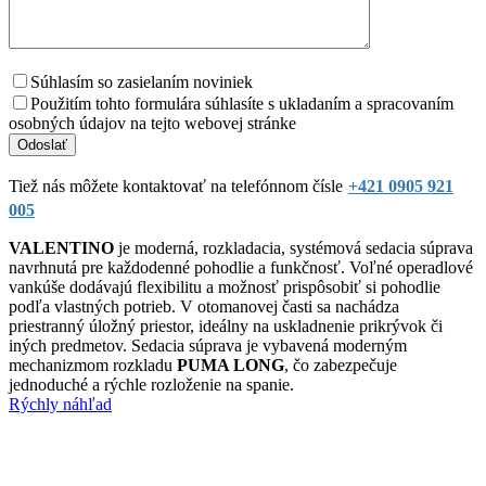
Súhlasím so zasielaním noviniek
Použitím tohto formulára súhlasíte s ukladaním a spracovaním
osobných údajov na tejto webovej stránke
Tiež nás môžete kontaktovať na telefónnom čísle
+421 0905 921
005
VALENTINO
je moderná, rozkladacia, systémová sedacia súprava
navrhnutá pre každodenné pohodlie a funkčnosť. Voľné operadlové
vankúše dodávajú flexibilitu a možnosť prispôsobiť si pohodlie
podľa vlastných potrieb. V otomanovej časti sa nachádza
priestranný úložný priestor, ideálny na uskladnenie prikrývok či
iných predmetov. Sedacia súprava je vybavená moderným
mechanizmom rozkladu
PUMA LONG
, čo zabezpečuje
jednoduché a rýchle rozloženie na spanie.
Rýchly náhľad