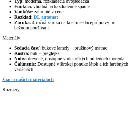
Typ
: moderná, rozkladacia dvojsedačka
Funkcia
: vhodná na každodenné spanie
Vankúše
: zahrnuté v cene
Rozklad
:
DL automat
Záruka
: 4-ročná záruka na kostru sedacej súpravy pri
bežnom používaní
Materiály
Sedacia časť
: bukové lamely + pružinový matrac
Kostra
: buk + preglejka
Nohy:
drevené, dostupné v niekoľkých odtieňoch morenia
Čalúnenie:
Dostupné v širokej ponuke látok a ich farebných
variáciách
Viac o našich materiáloch
Rozmery