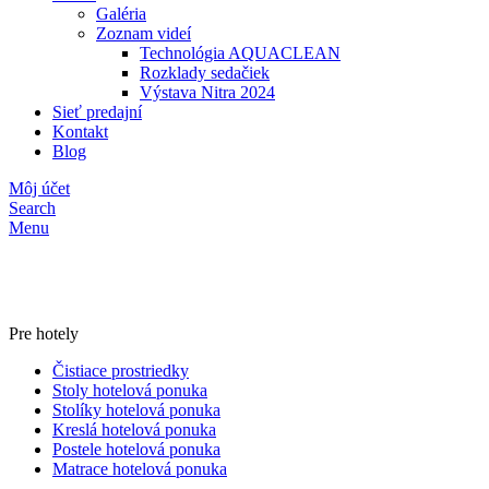
Galéria
Zoznam videí
Technológia AQUACLEAN
Rozklady sedačiek
Výstava Nitra 2024
Sieť predajní
Kontakt
Blog
Môj účet
Search
Menu
Pre hotely
Čistiace prostriedky
Stoly hotelová ponuka
Stolíky hotelová ponuka
Kreslá hotelová ponuka
Postele hotelová ponuka
Matrace hotelová ponuka