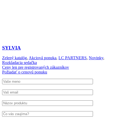
SYLVIA
Zelený katalóg
,
Akciová ponuka
,
LC PARTNERS
,
Novinky
,
Rozkladacia sedačka
Ceny len pre registrovaných zákazníkov
Požiadať o cenovú ponuku