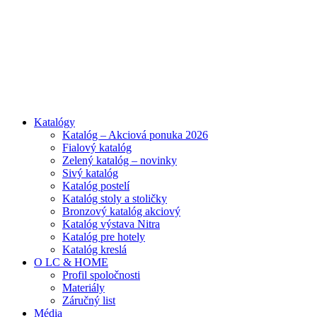
ADD ANYTHING HERE OR JUST REMOVE IT…
Katalógy
Katalóg – Akciová ponuka 2026
Fialový katalóg
Zelený katalóg – novinky
Sivý katalóg
Katalóg postelí
Katalóg stoly a stoličky
Bronzový katalóg akciový
Katalóg výstava Nitra
Katalóg pre hotely
Katalóg kreslá
O LC & HOME
Profil spoločnosti
Materiály
Záručný list
Média