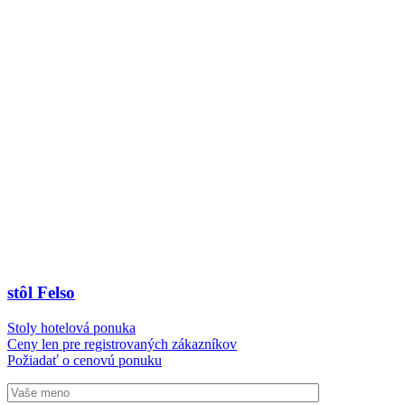
stôl Felso
Stoly hotelová ponuka
Ceny len pre registrovaných zákazníkov
Požiadať o cenovú ponuku