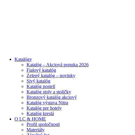
ADD ANYTHING HERE OR JUST REMOVE IT…
Katalógy
Katalóg – Akciová ponuka 2026
Fialový katalóg
Zelený katalóg – novinky
Sivý katalóg
Katalóg postelí
Katalóg stoly a stoličky
Bronzový katalóg akciový
Katalóg výstava Nitra
Katalóg pre hotely
Katalóg kreslá
O LC & HOME
Profil spoločnosti
Materiály