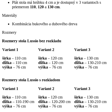
Plát stola má hrúbku 4 cm a je dostupný v 3 variantoch s
priemerom
110
,
120
a
130 cm
.
Materiály
Kombinácia bukového a dubového dreva
Rozmery
Rozmery stola Lussio bez rozkladu
Variant 1
Variant 2
Variant 3
šírka
– 110 cm
šírka
– 120 cm
šírka
– 130 cm
dĺžka
– 110 cm
dĺžka
– 120 cm
dĺžka
– 130-210 cm
výška
– 76 cm
výška
– 76 cm
výška
– 76 cm
Rozmery stola Lussio s rozkladom
Variant 1
Variant 2
Variant 3
šírka
– 110 cm
šírka
– 120 cm
šírka
– 130 cm
dĺžka
– 110-190 cm
dĺžka
– 120-200 cm
dĺžka
– 130-210 cm
výška
– 76 cm
výška
– 76 cm
výška
– 76 cm