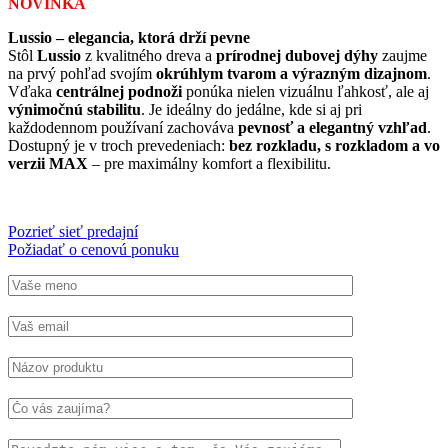
NOVINKA
Lussio – elegancia, ktorá drží pevne
Stôl
Lussio
z kvalitného dreva a
prírodnej dubovej dýhy
zaujme
na prvý pohľad svojím
okrúhlym tvarom a výrazným dizajnom
.
Vďaka
centrálnej podnoži
ponúka nielen vizuálnu ľahkosť, ale aj
výnimočnú stabilitu
. Je ideálny do jedálne, kde si aj pri
každodennom používaní zachováva
pevnosť a elegantný vzhľad
.
Dostupný je v troch prevedeniach:
bez rozkladu, s rozkladom a vo
verzii MAX
– pre maximálny komfort a flexibilitu.
Pozrieť sieť predajní
Požiadať o cenovú ponuku