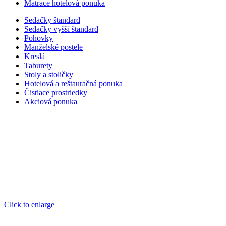
Matrace hotelová ponuka
Sedačky štandard
Sedačky vyšší štandard
Pohovky
Manželské postele
Kreslá
Taburety
Stoly a stoličky
Hotelová a reštauračná ponuka
Čistiace prostriedky
Akciová ponuka
Click to enlarge