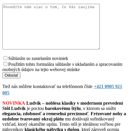
Súhlasím so zasielaním noviniek
Použitím tohto formulára súhlasíte s ukladaním a spracovaním
osobných údajov na tejto webovej stránke
Tiež nás môžete kontaktovať na telefónnom čísle
+421 0905 921
005
NOVINKA
Ludvik – noblesa klasiky v modernom prevedení
Stôl Ludvik
je poctou
barokovému štýlu
, v ktorom sa snúbi
elegancia, zdobnosť a remeselná precíznosť
.
Frézované nohy a
ozdobne tvarovaný okraj plátu
mu dodávajú sofistikovaný
vzhľad, ktorý okamžite upúta. Tento stôl je ideálnou voľbou pre
milovníkov
klasického nábytku s dušou
, ktorí zároveň ocenia