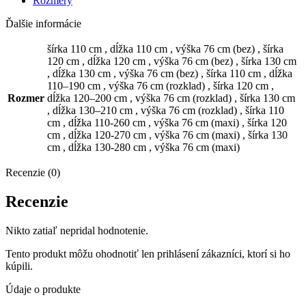
Rozmery
Ďalšie informácie
šírka 110 cm
,
dĺžka 110 cm
,
výška 76 cm (bez)
,
šírka
120 cm
,
dĺžka 120 cm
,
výška 76 cm (bez)
,
šírka 130 cm
,
dĺžka 130 cm
,
výška 76 cm (bez)
,
šírka 110 cm
,
dĺžka
110–190 cm
,
výška 76 cm (rozklad)
,
šírka 120 cm
,
Rozmer
dĺžka 120–200 cm
,
výška 76 cm (rozklad)
,
šírka 130 cm
,
dĺžka 130–210 cm
,
výška 76 cm (rozklad)
,
šírka 110
cm
,
dĺžka 110-260 cm
,
výška 76 cm (maxi)
,
šírka 120
cm
,
dĺžka 120-270 cm
,
výška 76 cm (maxi)
,
šírka 130
cm
,
dĺžka 130-280 cm
,
výška 76 cm (maxi)
Recenzie (0)
Recenzie
Nikto zatiaľ nepridal hodnotenie.
Tento produkt môžu ohodnotiť len prihlásení zákazníci, ktorí si ho
kúpili.
Údaje o produkte