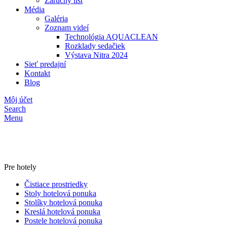
Záručný list
Média
Galéria
Zoznam videí
Technológia AQUACLEAN
Rozklady sedačiek
Výstava Nitra 2024
Sieť predajní
Kontakt
Blog
Môj účet
Search
Menu
Pre hotely
Čistiace prostriedky
Stoly hotelová ponuka
Stolíky hotelová ponuka
Kreslá hotelová ponuka
Postele hotelová ponuka