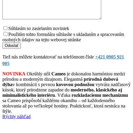
Súhlasím so zasielaním noviniek
Použitím tohto formulára súhlasíte s ukladaním a spracovaním
osobných údajov na tejto webovej stránke
Tiež nás môžete kontaktovať na telefónnom čísle
+421 0905 921
005
NOVINKA
Okrúhly stôl
Cameo
je dokonalou harmóniou medzi
prírodou a moderným dizajnom. Elegantná
prírodná dubová
dýha
v kombinácii s pevnou
kovovou podnožou
vytvára nadčasový
kúsok, ktorý prirodzene zapadne do
moderného, klasického aj
minimalistického interiéru
. Vďaka
rozkladaciemu mechanizmu
sa Cameo prispôsobí každému okamihu – od každodenného
stolovania až po veľkolepé hostiny. Praktickosť, ktorá nestráca na
štýle.
Rýchly náhľad