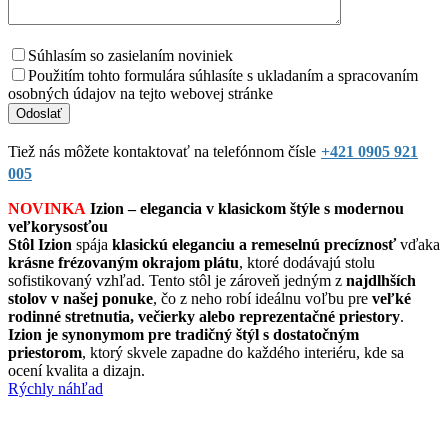
Súhlasím so zasielaním noviniek
Použitím tohto formulára súhlasíte s ukladaním a spracovaním
osobných údajov na tejto webovej stránke
Tiež nás môžete kontaktovať na telefónnom čísle
+421 0905 921
005
NOVINKA
Izion – elegancia v klasickom štýle s modernou
veľkorysosťou
Stôl Izion
spája
klasickú eleganciu a remeselnú precíznosť
vďaka
krásne frézovaným okrajom plátu
, ktoré dodávajú stolu
sofistikovaný vzhľad. Tento stôl je zároveň jedným z
najdlhších
stolov v našej ponuke
, čo z neho robí ideálnu voľbu pre
veľké
rodinné stretnutia, večierky alebo reprezentačné priestory
.
Izion je synonymom pre tradičný štýl s dostatočným
priestorom
, ktorý skvele zapadne do každého interiéru, kde sa
ocení kvalita a dizajn.
Rýchly náhľad