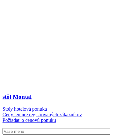
stôl Montal
Stoly hotelová ponuka
Ceny len pre registrovaných zákazníkov
Požiadať o cenovú ponuku