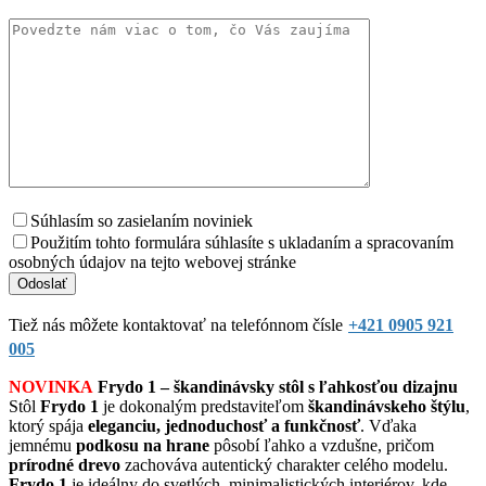
Súhlasím so zasielaním noviniek
Použitím tohto formulára súhlasíte s ukladaním a spracovaním
osobných údajov na tejto webovej stránke
Tiež nás môžete kontaktovať na telefónnom čísle
+421 0905 921
005
NOVINKA
Frydo 1 – škandinávsky stôl s ľahkosťou dizajnu
Stôl
Frydo 1
je dokonalým predstaviteľom
škandinávskeho štýlu
,
ktorý spája
eleganciu, jednoduchosť a funkčnosť
. Vďaka
jemnému
podkosu na hrane
pôsobí ľahko a vzdušne, pričom
prírodné drevo
zachováva autentický charakter celého modelu.
Frydo 1
je ideálny do svetlých, minimalistických interiérov, kde