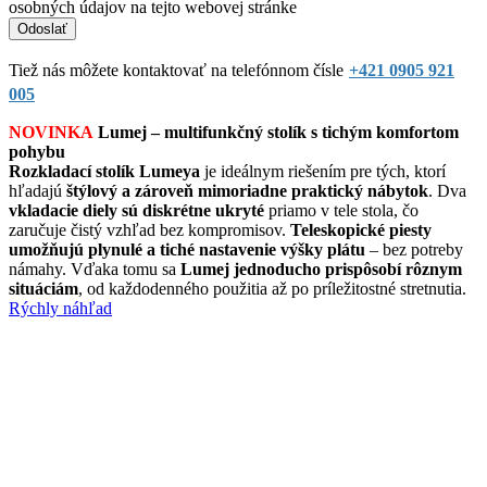
osobných údajov na tejto webovej stránke
Tiež nás môžete kontaktovať na telefónnom čísle
+421 0905 921
005
NOVINKA
Lumej – multifunkčný stolík s tichým komfortom
pohybu
Rozkladací stolík Lumeya
je ideálnym riešením pre tých, ktorí
hľadajú
štýlový a zároveň mimoriadne praktický nábytok
. Dva
vkladacie diely sú diskrétne ukryté
priamo v tele stola, čo
zaručuje čistý vzhľad bez kompromisov.
Teleskopické piesty
umožňujú plynulé a tiché nastavenie výšky plátu
– bez potreby
námahy. Vďaka tomu sa
Lumej jednoducho prispôsobí rôznym
situáciám
, od každodenného použitia až po príležitostné stretnutia.
Rýchly náhľad