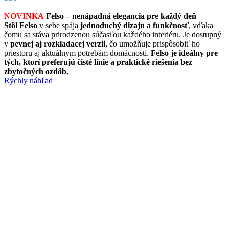
NOVINKA
Felso – nenápadná elegancia pre každý deň
Stôl Felso
v sebe spája
jednoduchý dizajn a funkčnosť
, vďaka
čomu sa stáva prirodzenou súčasťou každého interiéru. Je dostupný
v
pevnej aj rozkladacej verzii
, čo umožňuje prispôsobiť ho
priestoru aj aktuálnym potrebám domácnosti.
Felso je ideálny pre
tých, ktorí preferujú čisté línie a praktické riešenia bez
zbytočných ozdôb.
Rýchly náhľad