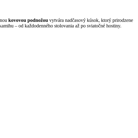
vnou
kovovou podnožou
vytvára nadčasový kúsok, ktorý prirodzene
amihu – od každodenného stolovania až po sviatočné hostiny.