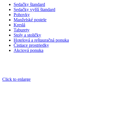
Sedačky štandard
Sedačky vyšší štandard
Pohovky
Manželské postele
Kreslá
Taburety
Stoly a stoličky
Hotelová a reštauračná ponuka
Čistiace prostriedky
Akciová ponuka
Click to enlarge