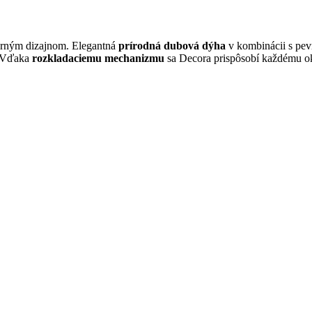
erným dizajnom. Elegantná
prírodná dubová dýha
v kombinácii s pe
 Vďaka
rozkladaciemu mechanizmu
sa Decora prispôsobí každému ok