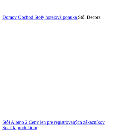
Domov
Obchod
Stoly hotelová ponuka
Stôl Decora
Stôl Alpino 2
Ceny len pre registrovaných zákazníkov
Späť k produktom