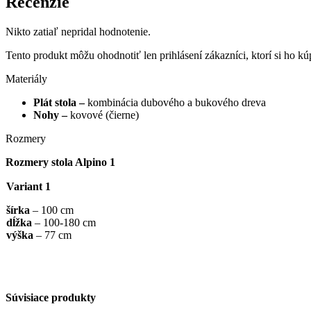
Recenzie
Nikto zatiaľ nepridal hodnotenie.
Tento produkt môžu ohodnotiť len prihlásení zákazníci, ktorí si ho kúp
Materiály
Plát stola –
kombinácia dubového a bukového dreva
Nohy –
kovové (čierne)
Rozmery
Rozmery stola Alpino 1
Variant 1
šírka
– 100 cm
dĺžka
– 100-180 cm
výška
– 77 cm
Súvisiace produkty