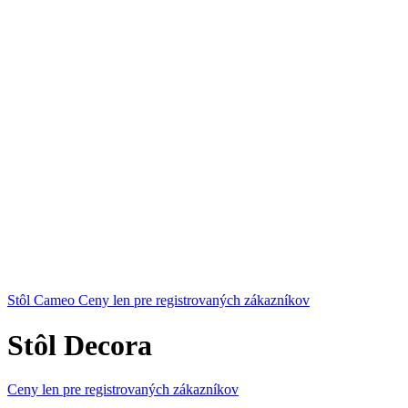
Stôl Cameo
Ceny len pre registrovaných zákazníkov
Stôl Decora
Ceny len pre registrovaných zákazníkov