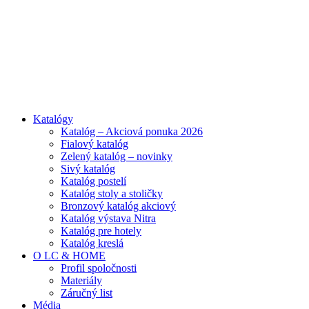
ADD ANYTHING HERE OR JUST REMOVE IT…
Katalógy
Katalóg – Akciová ponuka 2026
Fialový katalóg
Zelený katalóg – novinky
Sivý katalóg
Katalóg postelí
Katalóg stoly a stoličky
Bronzový katalóg akciový
Katalóg výstava Nitra
Katalóg pre hotely
Katalóg kreslá
O LC & HOME
Profil spoločnosti
Materiály
Záručný list
Média