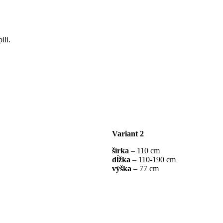
ili.
Variant 2
šírka
– 110 cm
dĺžka
– 110-190 cm
výška
– 77 cm