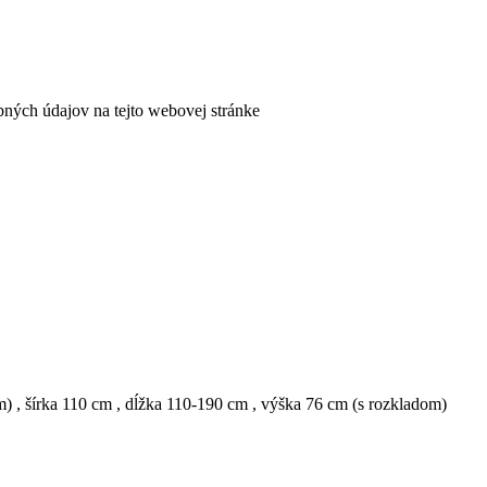
bných údajov na tejto webovej stránke
om)
,
šírka 110 cm
,
dĺžka 110-190 cm
,
výška 76 cm (s rozkladom)