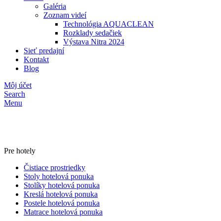
Galéria
Zoznam videí
Technológia AQUACLEAN
Rozklady sedačiek
Výstava Nitra 2024
Sieť predajní
Kontakt
Blog
Môj účet
Search
Menu
Pre hotely
Čistiace prostriedky
Stoly hotelová ponuka
Stolíky hotelová ponuka
Kreslá hotelová ponuka
Postele hotelová ponuka
Matrace hotelová ponuka