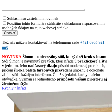
Súhlasím so zasielaním noviniek
Použitím tohto formulára súhlasíte s ukladaním a spracovaním
osobných údajov na tejto webovej stránke
Tiež nás môžete kontaktovať na telefónnom čísle
+421 0905 921
005
NOVINKA
Šimon – univerzálny stôl, ktorý drží krok s časom
Stôl Šimon je navrhnutý pre tých, ktorí hľadajú
praktickosť a štýl
v jednom
. Jeho
nadčasový dizajn
pôsobí moderne aj po rokoch,
pričom
široká paleta farebných prevedení
umožňuje dokonale
zladiť stôl s každým interiérom. Či už v jedálni, kuchyni alebo
obývačke, Syzman sa jednoducho
prispôsobí vášmu priestoru aj
životnému štýlu
.
Rýchly náhľad