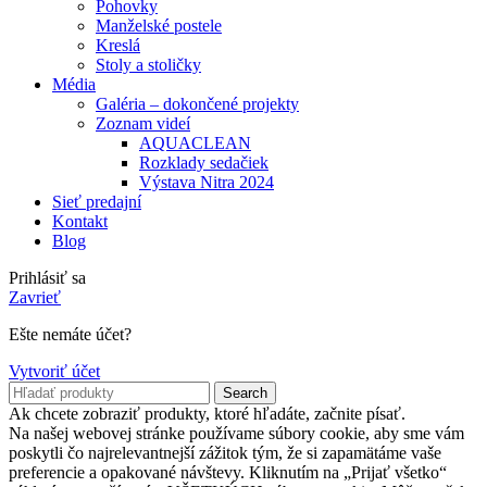
Pohovky
Manželské postele
Kreslá
Stoly a stoličky
Média
Galéria – dokončené projekty
Zoznam videí
AQUACLEAN
Rozklady sedačiek
Výstava Nitra 2024
Sieť predajní
Kontakt
Blog
Prihlásiť sa
Zavrieť
Ešte nemáte účet?
Vytvoriť účet
Search
Ak chcete zobraziť produkty, ktoré hľadáte, začnite písať.
Na našej webovej stránke používame súbory cookie, aby sme vám
poskytli čo najrelevantnejší zážitok tým, že si zapamätáme vaše
preferencie a opakované návštevy. Kliknutím na „Prijať všetko“