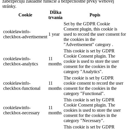
zabezpečujú základné funkcie a bezpečnostné prvky webovej
stránky.
Dĺžka
Cookie
Popis
trvania
Set by the GDPR Cookie
Consent plugin, this cookie is
cookielawinfo-
1 year
used to record the user consent for
checkbox-advertisement
the cookies in the
"Advertisement" category .
This cookie is set by GDPR
Cookie Consent plugin. The
cookielawinfo-
11
cookie is used to store the user
checkbox-analytics
months
consent for the cookies in the
category "Analytics".
The cookie is set by GDPR
cookielawinfo-
11
cookie consent to record the user
checkbox-functional
months
consent for the cookies in the
category "Functional".
This cookie is set by GDPR
Cookie Consent plugin. The
cookielawinfo-
11
cookies is used to store the user
checkbox-necessary
months
consent for the cookies in the
category "Necessary".
This cookie is set by GDPR