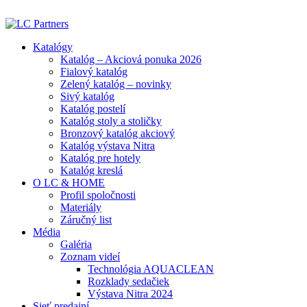
ADD ANYTHING HERE OR JUST REMOVE IT…
Katalógy
Katalóg – Akciová ponuka 2026
Fialový katalóg
Zelený katalóg – novinky
Sivý katalóg
Katalóg postelí
Katalóg stoly a stoličky
Bronzový katalóg akciový
Katalóg výstava Nitra
Katalóg pre hotely
Katalóg kreslá
O LC & HOME
Profil spoločnosti
Materiály
Záručný list
Média
Galéria
Zoznam videí
Technológia AQUACLEAN
Rozklady sedačiek
Výstava Nitra 2024
Sieť predajní