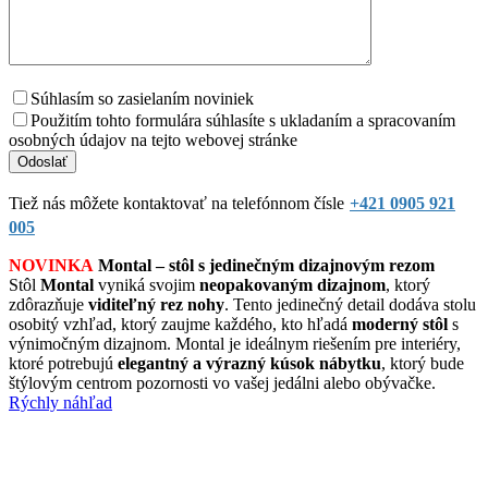
Súhlasím so zasielaním noviniek
Použitím tohto formulára súhlasíte s ukladaním a spracovaním
osobných údajov na tejto webovej stránke
Tiež nás môžete kontaktovať na telefónnom čísle
+421 0905 921
005
NOVINKA
Montal – stôl s jedinečným dizajnovým rezom
Stôl
Montal
vyniká svojim
neopakovaným dizajnom
, ktorý
zdôrazňuje
viditeľný rez nohy
. Tento jedinečný detail dodáva stolu
osobitý vzhľad, ktorý zaujme každého, kto hľadá
moderný stôl
s
výnimočným dizajnom. Montal je ideálnym riešením pre interiéry,
ktoré potrebujú
elegantný a výrazný kúsok nábytku
, ktorý bude
štýlovým centrom pozornosti vo vašej jedálni alebo obývačke.
Rýchly náhľad