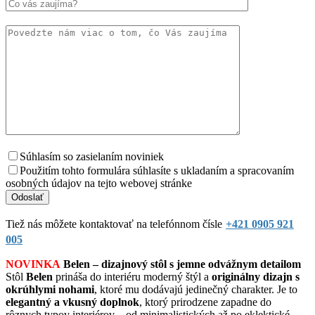
Súhlasím so zasielaním noviniek
Použitím tohto formulára súhlasíte s ukladaním a spracovaním
osobných údajov na tejto webovej stránke
Tiež nás môžete kontaktovať na telefónnom čísle
+421 0905 921
005
NOVINKA
Belen – dizajnový stôl s jemne odvážnym detailom
Stôl
Belen
prináša do interiéru moderný štýl a
originálny dizajn s
okrúhlymi nohami
, ktoré mu dodávajú jedinečný charakter. Je to
elegantný a vkusný doplnok
, ktorý prirodzene zapadne do
rôznych typov interiérov – od minimalistických až po eklektické.