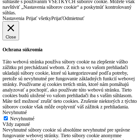
súhlasíte s používaním VŠETKÝCH súborov cookie. Môžete však
navštíviť „Nastavenia súborov cookie“ a poskytnúť kontrolovaný
súhlas.
Nastavenia
Prijať všetky
Prijať
Odmietnuť
Close
Ochrana súkromia
Táto webová stránka používa súbory cookie na zlepšenie vášho
zážitku pri prechádzaní webom. Z nich sa vo vašom prehliadači
ukladajú súbory cookie, ktoré sú kategorizované podľa potreby,
pretože sú nevyhnutné pre fungovanie základných funkcií webovej
stránky. Používame aj cookies tretích strán, ktoré nám pomáhajú
analyzovať a pochopiť, ako používate túto webovú stránku. Tieto
cookies budú uložené vo vašom prehliadači iba s vaším súhlasom.
Máte tiež možnosť zrušiť tieto cookies. Zrušenie niektorých z týchto
súborov cookie však môže ovplyvniť váš zážitok z prehliadania.
Nevyhnutné
Nevyhnutné
Vždy zapnuté
Nevyhnutné súbory cookie sú absolútne nevyhnutné pre správne
fungovanie webovej stránky. Tieto súbory cookie anonymne