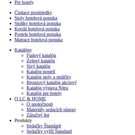
Pre hotely
Čistiace prostriedky
Stoly hotelová ponuka
Stolíky hotelová ponuka
Kreslá hotelová ponuka
Postele hotelová ponuka
Matrace hotelová ponuka
Katalógy
Fialový katalóg
Zelený katalóg
Sivý katalóg
Katalóg postelí
Katalóg stoly a stoličky
Bronzový katalóg akciový
Katalóg výstava Nitra
Katalóg pre hotely
O LC & HOME
O spoločnosti
Materiály sedacích súprav
Záručný list
Produkty
Sedačky Štandard
Sedačky vyšší Štandard