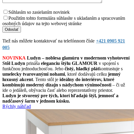
Súhlasím so zasielaním noviniek
Použitím tohto formulára súhlasíte s ukladaním a spracovaním
osobných údajov na tejto webovej stránke
Tiež nás môžete kontaktovať na telefónnom čísle
+421 0905 921
005
NOVINKA
Ludyn – noblesa glamúru v modernom vyhotovení
Stôl Ludyn
prináša
eleganciu štýlu GLAMOUR
v spojení s
funkčnou jednoduchosťou. Jeho
čistý, hladký plát
kontrastuje s
umelecky tvarovanými nohami
, ktoré dodávajú celku
jemný
luxusný akcent
. Tento stôl je
ideálny do interiérov, ktoré
kombinujú moderný dizajn s nádychom výnimočnosti
– či už
ide o jedáleň, obývaciu časť alebo reprezentatívny priestor.
Ludyn je stvorený pre tých, ktorí hľadajú štýl, jemnosť a
nadčasový šarm v jednom kúsku.
Rýchly náhľad