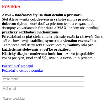
NOVINKA
Alevo – nadčasový štýl so silou detailu a priestoru
Stôl Alevo
vyniká
celodreveným vyhotovením s prírodnou
dubovou dyhou
, ktoré dodáva priestoru teplo a eleganciu. Je
dostupný vo variantoch
Standard a MAX
, pričom oba ponúkajú
praktický rozkladací mechanizmus
.
Pri rozložení sa
plát stola a nohy plynulo rozšíria zároveň
, čím si
stôl zachová svoju
stabilitu, symetriu a vizuálnu rovnováhu
.
Tento technický detail robí z Aleva ideálny
rodinný stôl pre
každodenné stolovanie aj veľké príležitosti
.
Klasický dizajn s modernou funkciou
– Alevo je spoľahlivá
voľba pre tých, ktorí chcú štýl, kvalitu a flexibilitu v jednom.
Pozrieť sieť predajní
Požiadať o cenovú ponuku