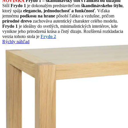
NOVINKA
Frydo 1 – škandinávsky stôl s ľahkosťou dizajnu
Stôl
Frydo 1
je dokonalým predstaviteľom
škandinávskeho štýlu
,
ktorý spája
eleganciu, jednoduchosť a funkčnosť
. Vďaka
jemnému
podkosu na hrane
pôsobí ľahko a vzdušne, pričom
prírodné drevo
zachováva autentický charakter celého modelu.
Frydo 1
je ideálny do svetlých, minimalistických interiérov, kde
vynikne jeho prirodzená krása a čistý dizajn. Rozšírená rozkladacia
verzia tohoto stola je
Frydo 2
Rýchly náhľad