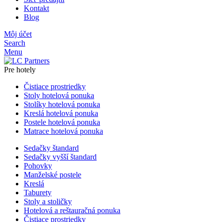
Kontakt
Blog
Môj účet
Search
Menu
Pre hotely
Čistiace prostriedky
Stoly hotelová ponuka
Stolíky hotelová ponuka
Kreslá hotelová ponuka
Postele hotelová ponuka
Matrace hotelová ponuka
Sedačky štandard
Sedačky vyšší štandard
Pohovky
Manželské postele
Kreslá
Taburety
Stoly a stoličky
Hotelová a reštauračná ponuka
Čistiace prostriedky