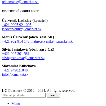
reklamacie@lcmarket.sk
OBCHODNÉ ODDELENIE
Červeník Ladislav (konateľ)
+421 0905 921 005
lacocervenik@lcmarket.sk
Matúš Červeník (obch. zást. SK)
+421 902 914 143
matuscervenik@lcmarket.sk
Silvia Jasinková (obch. zást. CZ)
+421 905 301 581
silviajasinkova@lcmarket.sk
Slavomíra Kubeková
+421 949021048
info@lcmarket.sk
LC Partners
© 2012 - 2024. All rights reserved.
Search
Menu