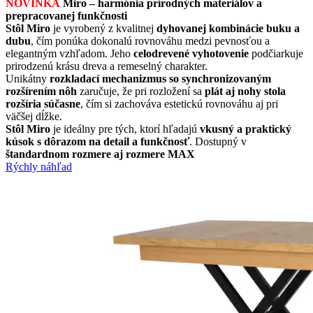
NOVINKA
Miro – harmónia prírodných materiálov a
prepracovanej funkčnosti
Stôl Miro
je vyrobený z kvalitnej
dyhovanej kombinácie buku a
dubu
, čím ponúka dokonalú rovnováhu medzi pevnosťou a
elegantným vzhľadom. Jeho
celodrevené vyhotovenie
podčiarkuje
prirodzenú krásu dreva a remeselný charakter.
Unikátny
rozkladací mechanizmus so synchronizovaným
rozšírením nôh
zaručuje, že pri rozložení sa
plát aj nohy stola
rozšíria súčasne
, čím si zachováva estetickú rovnováhu aj pri
väčšej dĺžke.
Stôl Miro
je ideálny pre tých, ktorí hľadajú
vkusný a praktický
kúsok s dôrazom na detail a funkčnosť
. Dostupný v
štandardnom rozmere aj rozmere MAX
Rýchly náhľad