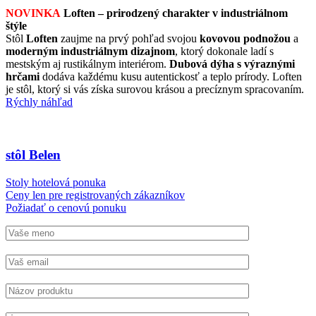
NOVINKA
Loften – prirodzený charakter v industriálnom
štýle
Stôl
Loften
zaujme na prvý pohľad svojou
kovovou podnožou
a
moderným industriálnym dizajnom
, ktorý dokonale ladí s
mestským aj rustikálnym interiérom.
Dubová dýha s výraznými
hrčami
dodáva každému kusu autentickosť a teplo prírody. Loften
je stôl, ktorý si vás získa surovou krásou a precíznym spracovaním.
Rýchly náhľad
stôl Belen
Stoly hotelová ponuka
Ceny len pre registrovaných zákazníkov
Požiadať o cenovú ponuku