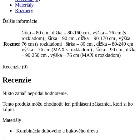
Materiály
Rozmery
Ďalšie informácie
šírka – 80 cm
,
dĺžka – 80-160 cm
,
výška – 76 cm (s
rozkladom)
,
šírka – 90 cm
,
dĺžka – 90-170 cm
,
výška –
Rozmer
76 cm (s rozkladom)
,
šírka – 80 cm
,
dĺžka – 80-240 cm
,
výška – 76 cm (MAX s rozkladom)
,
šírka – 90 cm
,
dĺžka
– 90-250 cm
,
výška – 76 cm (MAX s rozkladom)
Recenzie (0)
Recenzie
Nikto zatiaľ nepridal hodnotenie.
Tento produkt môžu ohodnotiť len prihlásení zákazníci, ktorí si ho
kúpili.
Materiály
Kombinácia dubového a bukového dreva