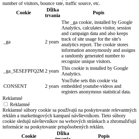
number of visitors, bounce rate, traffic source, etc.
Dĺžka
Cookie
Popis
trvania
The _ga cookie, installed by Google
Analytics, calculates visitor, session
and campaign data and also keeps
track of site usage for the site's
_ga
2 years
analytics report. The cookie stores
information anonymously and assigns
a randomly generated number to
recognize unique visitors.
This cookie is installed by Google
_ga_SESEFPFQ2M
2 years
Analytics.
YouTube sets this cookie via
CONSENT
2 years
embedded youtube-videos and
registers anonymous statistical data.
Reklamné
Reklamné
Reklamné súbory cookie sa používajú na poskytovanie relevantných
reklám a marketingových kampaní návštevníkom. Tieto súbory
cookie sledujú návštevníkov na webových stránkach a zhromažďujú
informácie na poskytovanie prispôsobených reklám.
Dĺžka
Cookie
Popis
trvania