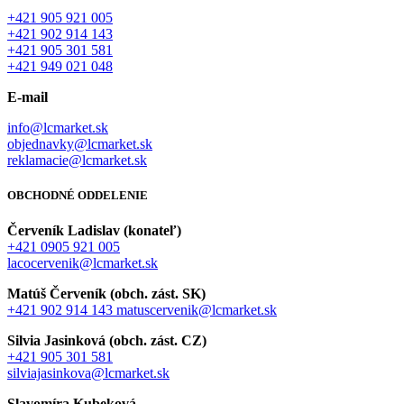
+421 905 921 005
+421 902 914 143
+421 905 301 581
+421 949 021 048
E-mail
info@lcmarket.sk
objednavky@lcmarket.sk
reklamacie@lcmarket.sk
OBCHODNÉ ODDELENIE
Červeník Ladislav (konateľ)
+421 0905 921 005
lacocervenik@lcmarket.sk
Matúš Červeník (obch. zást. SK)
+421 902 914 143
matuscervenik@lcmarket.sk
Silvia Jasinková (obch. zást. CZ)
+421 905 301 581
silviajasinkova@lcmarket.sk
Slavomíra Kubeková