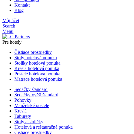
Kontakt
Blog
Môj účet
Search
Menu
Pre hotely
Čistiace prostriedky
Stoly hotelová ponuka
Stolíky hotelová ponuka
Kreslá hotelová ponuka
Postele hotelová ponuka
Matrace hotelová ponuka
Sedačky štandard
Sedačky vyšší štandard
Pohovky
Manželské postele
Kreslá
Taburety
Stoly a stoličky
Hotelová a reštauračná ponuka
Čistiace prostriedky