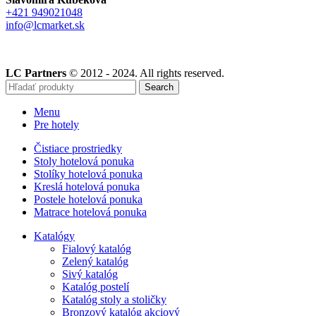
+421 949021048
info@lcmarket.sk
LC Partners
© 2012 - 2024. All rights reserved.
Search
Menu
Pre hotely
Čistiace prostriedky
Stoly hotelová ponuka
Stolíky hotelová ponuka
Kreslá hotelová ponuka
Postele hotelová ponuka
Matrace hotelová ponuka
Katalógy
Fialový katalóg
Zelený katalóg
Sivý katalóg
Katalóg postelí
Katalóg stoly a stoličky
Bronzový katalóg akciový