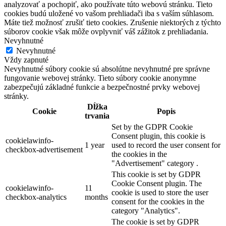
analyzovať a pochopiť, ako používate túto webovú stránku. Tieto
cookies budú uložené vo vašom prehliadači iba s vaším súhlasom.
Máte tiež možnosť zrušiť tieto cookies. Zrušenie niektorých z týchto
súborov cookie však môže ovplyvniť váš zážitok z prehliadania.
Nevyhnutné
Nevyhnutné
Vždy zapnuté
Nevyhnutné súbory cookie sú absolútne nevyhnutné pre správne
fungovanie webovej stránky. Tieto súbory cookie anonymne
zabezpečujú základné funkcie a bezpečnostné prvky webovej
stránky.
Dĺžka
Cookie
Popis
trvania
Set by the GDPR Cookie
Consent plugin, this cookie is
cookielawinfo-
1 year
used to record the user consent for
checkbox-advertisement
the cookies in the
"Advertisement" category .
This cookie is set by GDPR
Cookie Consent plugin. The
cookielawinfo-
11
cookie is used to store the user
checkbox-analytics
months
consent for the cookies in the
category "Analytics".
The cookie is set by GDPR