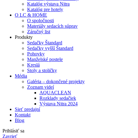
Katalóg výstava Nitra
Katalóg pre hotely
O LC & HOME
O spoločnosti
Materiály sedacích súprav
Záručný list
Produkty
Sedačky Štandard
Sedačky vyšší Štandard
Pohovky
Manželské postele
Kreslá
Stoly a stoličky
Média
Galéria – dokončené projekty
Zoznam videí
AQUACLEAN
Rozklady sedačiek
Výstava Nitra 2024
Sieť predajní
Kontakt
Blog
Prihlásiť sa
Zavrieť