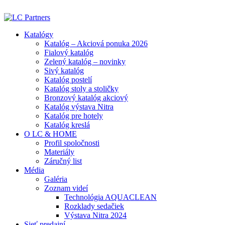
ADD ANYTHING HERE OR JUST REMOVE IT…
Katalógy
Katalóg – Akciová ponuka 2026
Fialový katalóg
Zelený katalóg – novinky
Sivý katalóg
Katalóg postelí
Katalóg stoly a stoličky
Bronzový katalóg akciový
Katalóg výstava Nitra
Katalóg pre hotely
Katalóg kreslá
O LC & HOME
Profil spoločnosti
Materiály
Záručný list
Média
Galéria
Zoznam videí
Technológia AQUACLEAN
Rozklady sedačiek
Výstava Nitra 2024
Sieť predajní