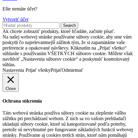
Ešte nemáte účet?
Vytvoriť účet
Search
Ak chcete zobraziť produkty, ktoré hľadáte, začnite písať.
Na našej webovej stránke používame súbory cookie, aby sme vám
poskytli čo najrelevantnejší zážitok tým, že si zapamätáme vaše
preferencie a opakované návštevy. Kliknutím na „Prijať všetko“
súhlasíte s používaním VŠETKÝCH súborov cookie. Môžete však
navštíviť „Nastavenia súborov cookie“ a poskytnúť kontrolovaný
súhlas.
Nastavenia
Prijať všetky
Prijať
Odmietnuť
Close
Ochrana súkromia
Táto webová stránka používa súbory cookie na zlepšenie vášho
zážitku pri prechádzaní webom. Z nich sa vo vašom prehliadači
ukladajú súbory cookie, ktoré sú kategorizované podľa potreby,
pretože sú nevyhnutné pre fungovanie základných funkcií webovej
stránky. Používame aj cookies tretích strán, ktoré nám pomáhajú