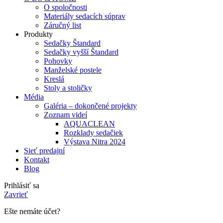
O spoločnosti
Materiály sedacích súprav
Záručný list
Produkty
Sedačky Štandard
Sedačky vyšší Štandard
Pohovky
Manželské postele
Kreslá
Stoly a stoličky
Média
Galéria – dokončené projekty
Zoznam videí
AQUACLEAN
Rozklady sedačiek
Výstava Nitra 2024
Sieť predajní
Kontakt
Blog
Prihlásiť sa
Zavrieť
Ešte nemáte účet?