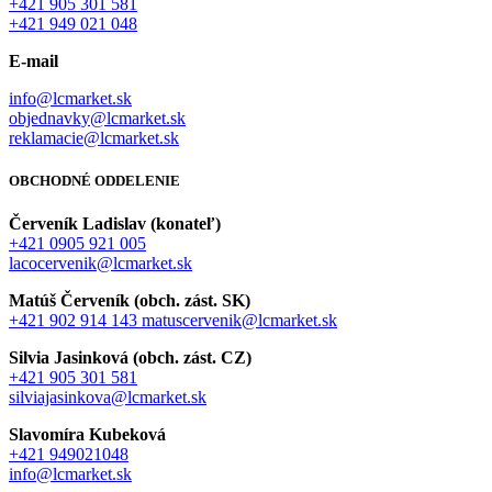
+421 905 301 581
+421 949 021 048
E-mail
info@lcmarket.sk
objednavky@lcmarket.sk
reklamacie@lcmarket.sk
OBCHODNÉ ODDELENIE
Červeník Ladislav (konateľ)
+421 0905 921 005
lacocervenik@lcmarket.sk
Matúš Červeník (obch. zást. SK)
+421 902 914 143
matuscervenik@lcmarket.sk
Silvia Jasinková (obch. zást. CZ)
+421 905 301 581
silviajasinkova@lcmarket.sk
Slavomíra Kubeková
+421 949021048
info@lcmarket.sk