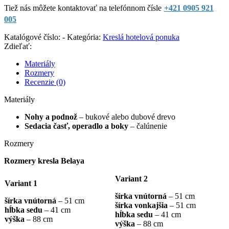
Tiež nás môžete kontaktovať na telefónnom čísle
+421 0905 921
005
Katalógové číslo:
-
Kategória:
Kreslá hotelová ponuka
Zdieľať:
Materiály
Rozmery
Recenzie (0)
Materiály
Nohy a podnož
– bukové alebo dubové drevo
Sedacia časť, operadlo a boky
– čalúnenie
Rozmery
Rozmery kresla Belaya
Variant 2
Variant 1
šírka vnútorná
– 51 cm
šírka vnútorná
– 51 cm
šírka vonkajšia
– 51 cm
hĺbka sedu
– 41 cm
hĺbka sedu
– 41 cm
výška
– 88 cm
výška
– 88 cm