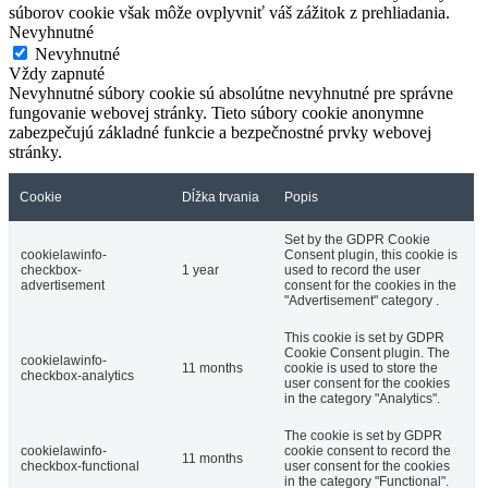
súborov cookie však môže ovplyvniť váš zážitok z prehliadania.
Nevyhnutné
Nevyhnutné
Vždy zapnuté
Nevyhnutné súbory cookie sú absolútne nevyhnutné pre správne
fungovanie webovej stránky. Tieto súbory cookie anonymne
zabezpečujú základné funkcie a bezpečnostné prvky webovej
stránky.
Cookie
Dĺžka trvania
Popis
Set by the GDPR Cookie
cookielawinfo-
Consent plugin, this cookie is
checkbox-
1 year
used to record the user
advertisement
consent for the cookies in the
"Advertisement" category .
This cookie is set by GDPR
Cookie Consent plugin. The
cookielawinfo-
11 months
cookie is used to store the
checkbox-analytics
user consent for the cookies
in the category "Analytics".
The cookie is set by GDPR
cookielawinfo-
cookie consent to record the
11 months
checkbox-functional
user consent for the cookies
in the category "Functional".