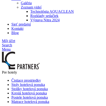
Galéria
Zoznam videí
Technológia AQUACLEAN
Rozklady sedačiek
Výstava Nitra 2024
Sieť predajní
Kontakt
Blog
Môj účet
Search
Menu
Pre hotely
Čistiace prostriedky
Stoly hotelová ponuka
Stolíky hotelová ponuka
Kreslá hotelová ponuka
Postele hotelová ponuka
Matrace hotelová ponuka