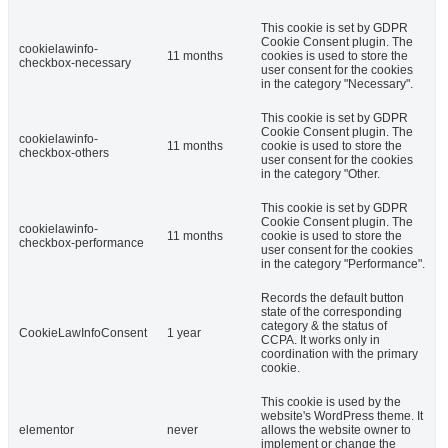
This cookie is set by GDPR
Cookie Consent plugin. The
cookielawinfo-
11 months
cookies is used to store the
checkbox-necessary
user consent for the cookies
in the category "Necessary".
This cookie is set by GDPR
Cookie Consent plugin. The
cookielawinfo-
11 months
cookie is used to store the
checkbox-others
user consent for the cookies
in the category "Other.
This cookie is set by GDPR
Cookie Consent plugin. The
cookielawinfo-
11 months
cookie is used to store the
checkbox-performance
user consent for the cookies
in the category "Performance".
Records the default button
state of the corresponding
category & the status of
CookieLawInfoConsent
1 year
CCPA. It works only in
coordination with the primary
cookie.
This cookie is used by the
website's WordPress theme. It
elementor
never
allows the website owner to
implement or change the