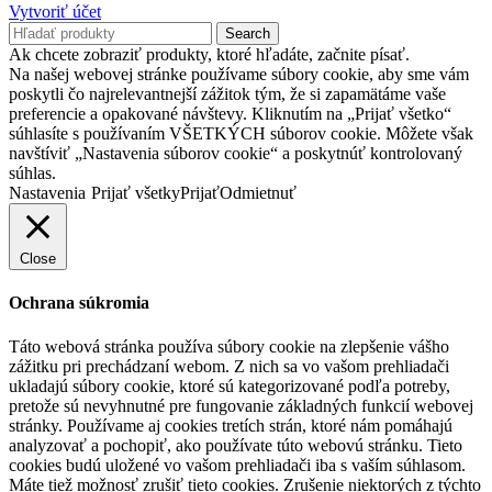
Vytvoriť účet
Search
Ak chcete zobraziť produkty, ktoré hľadáte, začnite písať.
Na našej webovej stránke používame súbory cookie, aby sme vám
poskytli čo najrelevantnejší zážitok tým, že si zapamätáme vaše
preferencie a opakované návštevy. Kliknutím na „Prijať všetko“
súhlasíte s používaním VŠETKÝCH súborov cookie. Môžete však
navštíviť „Nastavenia súborov cookie“ a poskytnúť kontrolovaný
súhlas.
Nastavenia
Prijať všetky
Prijať
Odmietnuť
Close
Ochrana súkromia
Táto webová stránka používa súbory cookie na zlepšenie vášho
zážitku pri prechádzaní webom. Z nich sa vo vašom prehliadači
ukladajú súbory cookie, ktoré sú kategorizované podľa potreby,
pretože sú nevyhnutné pre fungovanie základných funkcií webovej
stránky. Používame aj cookies tretích strán, ktoré nám pomáhajú
analyzovať a pochopiť, ako používate túto webovú stránku. Tieto
cookies budú uložené vo vašom prehliadači iba s vaším súhlasom.
Máte tiež možnosť zrušiť tieto cookies. Zrušenie niektorých z týchto