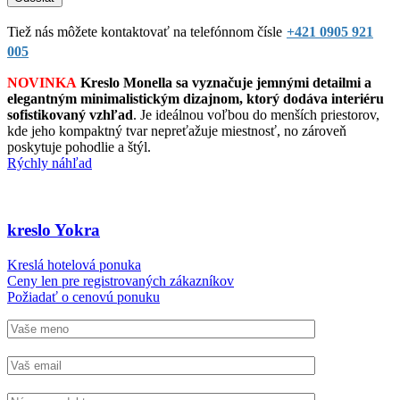
Tiež nás môžete kontaktovať na telefónnom čísle
+421 0905 921
005
NOVINKA
Kreslo Monella sa vyznačuje jemnými detailmi a
elegantným minimalistickým dizajnom, ktorý dodáva interiéru
sofistikovaný vzhľad
. Je ideálnou voľbou do menších priestorov,
kde jeho kompaktný tvar nepreťažuje miestnosť, no zároveň
poskytuje pohodlie a štýl.
Rýchly náhľad
kreslo Yokra
Kreslá hotelová ponuka
Ceny len pre registrovaných zákazníkov
Požiadať o cenovú ponuku