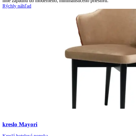
línie zapadnú do moderného, minimalisticého priestoru.
Rýchly náhľad
kreslo Mayori
Kreslá hotelová ponuka