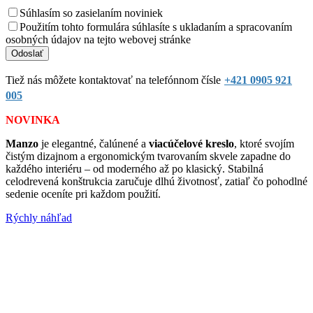
Súhlasím so zasielaním noviniek
Použitím tohto formulára súhlasíte s ukladaním a spracovaním
osobných údajov na tejto webovej stránke
Tiež nás môžete kontaktovať na telefónnom čísle
+421 0905 921
005
NOVINKA
Manzo
je elegantné, čalúnené a
viacúčelové kreslo
, ktoré svojím
čistým dizajnom a ergonomickým tvarovaním skvele zapadne do
každého interiéru – od moderného až po klasický. Stabilná
celodrevená konštrukcia zaručuje dlhú životnosť, zatiaľ čo pohodlné
sedenie oceníte pri každom použití.
Rýchly náhľad