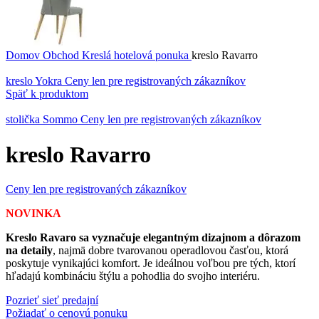
Domov
Obchod
Kreslá hotelová ponuka
kreslo Ravarro
kreslo Yokra
Ceny len pre registrovaných zákazníkov
Späť k produktom
stolička Sommo
Ceny len pre registrovaných zákazníkov
kreslo Ravarro
Ceny len pre registrovaných zákazníkov
NOVINKA
Kreslo Ravaro sa vyznačuje elegantným dizajnom a dôrazom
na detaily
, najmä dobre tvarovanou operadlovou časťou, ktorá
poskytuje vynikajúci komfort. Je ideálnou voľbou pre tých, ktorí
hľadajú kombináciu štýlu a pohodlia do svojho interiéru.
Pozrieť sieť predajní
Požiadať o cenovú ponuku