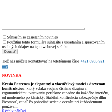
Súhlasím so zasielaním noviniek
Použitím tohto formulára súhlasíte s ukladaním a spracovaním
osobných údajov na tejto webovej stránke
Tiež nás môžete kontaktovať na telefónnom čísle
+421 0905 921
005
NOVINKA
Kreslo Parrenza je elegantný a viacúčelový model s drevenou
konštrukciou
, ktorý vďaka svojmu čistému dizajnu a
ergonomickému tvarovaniu perfektne zapadne do každého interiéru,
od moderného po klasický. Stabilná konštrukcia zabezpečuje dlhú
životnosť, zatiaľ čo pohodlné sedenie oceníte pri každodennom
používaní.
Rýchly náhľad