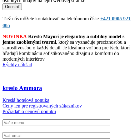
osobných údajov na tejto webovej stránke
Tiež nás môžete kontaktovať na telefónnom čísle
+421 0905 921
005
NOVINKA
Kreslo Mayori je elegantný a subtílny model s
jemne zaoblenými tvarmi
, ktorý sa vyznačuje precíznosťou a
starostlivosťou o každý detail. Je ideálnou voľbou pre tých, ktorí
hľadajú kombináciu sofistikovaného dizajnu a komfortu do
moderných interiérov.
Rýchly náhľad
kreslo Ammora
Kreslá hotelová ponuka
Ceny len pre registrovaných zákazníkov
Požiadať o cenovú ponuku