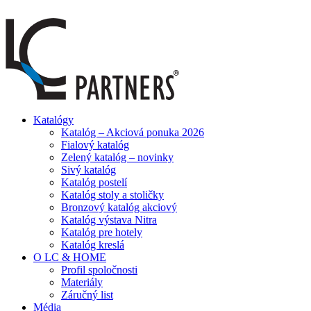
ADD ANYTHING HERE OR JUST REMOVE IT…
Katalógy
Katalóg – Akciová ponuka 2026
Fialový katalóg
Zelený katalóg – novinky
Sivý katalóg
Katalóg postelí
Katalóg stoly a stoličky
Bronzový katalóg akciový
Katalóg výstava Nitra
Katalóg pre hotely
Katalóg kreslá
O LC & HOME
Profil spoločnosti
Materiály
Záručný list
Média