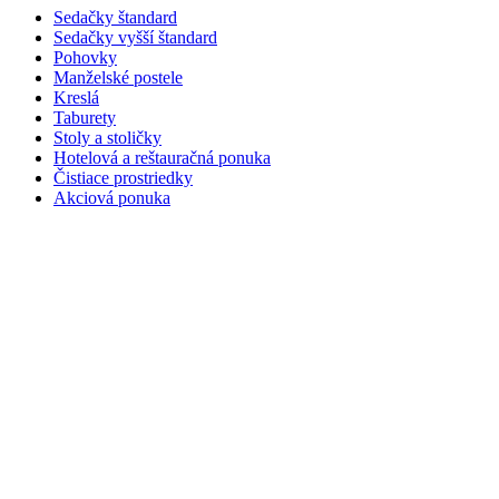
Sedačky štandard
Sedačky vyšší štandard
Pohovky
Manželské postele
Kreslá
Taburety
Stoly a stoličky
Hotelová a reštauračná ponuka
Čistiace prostriedky
Akciová ponuka