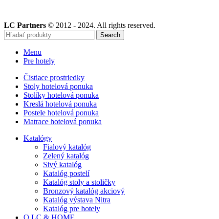
LC Partners
© 2012 - 2024. All rights reserved.
Search
Menu
Pre hotely
Čistiace prostriedky
Stoly hotelová ponuka
Stolíky hotelová ponuka
Kreslá hotelová ponuka
Postele hotelová ponuka
Matrace hotelová ponuka
Katalógy
Fialový katalóg
Zelený katalóg
Sivý katalóg
Katalóg postelí
Katalóg stoly a stoličky
Bronzový katalóg akciový
Katalóg výstava Nitra
Katalóg pre hotely
O LC & HOME