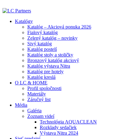
ADD ANYTHING HERE OR JUST REMOVE IT…
Katalógy
Katalóg – Akciová ponuka 2026
Fialový katalóg
Zelený katalóg – novinky
Sivý katalóg
Katalóg postelí
Katalóg stoly a stoličky
Bronzový katalóg akciový
Katalóg výstava Nitra
Katalóg pre hotely
Katalóg kreslá
O LC & HOME
Profil spoločnosti
Materiály
Záručný list
Média
Galéria
Zoznam videí
Technológia AQUACLEAN
Rozklady sedačiek
Výstava Nitra 2024
Sieť predajní