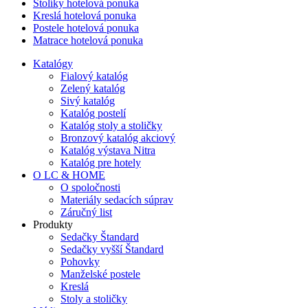
Stolíky hotelová ponuka
Kreslá hotelová ponuka
Postele hotelová ponuka
Matrace hotelová ponuka
Katalógy
Fialový katalóg
Zelený katalóg
Sivý katalóg
Katalóg postelí
Katalóg stoly a stoličky
Bronzový katalóg akciový
Katalóg výstava Nitra
Katalóg pre hotely
O LC & HOME
O spoločnosti
Materiály sedacích súprav
Záručný list
Produkty
Sedačky Štandard
Sedačky vyšší Štandard
Pohovky
Manželské postele
Kreslá
Stoly a stoličky