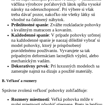
väčšina výrobcov poťahových látok spĺňa vysoké
nároky na oderuschopnosť. Pri výbere si však
treba dávať pozor, nakoľko nie všetky látky sú
vhodné na čalúnený nábytok.
Príležitostné spanie
: Zvážte rozkladacie pohovky
s kvalitným matracom a kovaním.
Každodenné spanie
: V prípade pohovky určenej
na každodenné spanie je naozaj dôležité vybrať si
model pohovky, ktorý je prispôsobený
pravidelnému používaniu. Vyvarujete sa tak
prípadným deformáciam lacnejších výplní, alebo
mechanickým vadám.
Dekoratívny prvok
: Pri luxusných modeloch sa
zamerajte najmä na dizajn a použité materiály.
B.
Veľkosť a rozmery
Správne zvolená veľkosť pohovky zohľadňuje:
Rozmery miestnosti
: Veľká pohovka môže v
malej miestnosti pôsobiť stiesnene. Preto je lepšiou