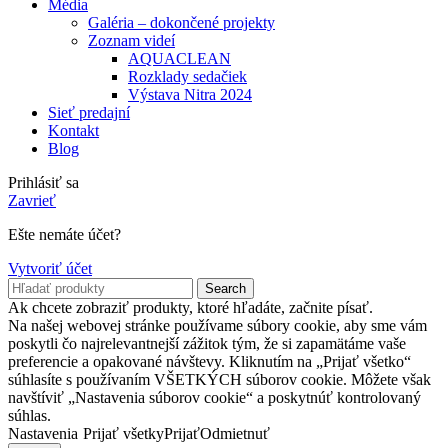
Média
Galéria – dokončené projekty
Zoznam videí
AQUACLEAN
Rozklady sedačiek
Výstava Nitra 2024
Sieť predajní
Kontakt
Blog
Prihlásiť sa
Zavrieť
Ešte nemáte účet?
Vytvoriť účet
Search
Ak chcete zobraziť produkty, ktoré hľadáte, začnite písať.
Na našej webovej stránke používame súbory cookie, aby sme vám
poskytli čo najrelevantnejší zážitok tým, že si zapamätáme vaše
preferencie a opakované návštevy. Kliknutím na „Prijať všetko“
súhlasíte s používaním VŠETKÝCH súborov cookie. Môžete však
navštíviť „Nastavenia súborov cookie“ a poskytnúť kontrolovaný
súhlas.
Nastavenia
Prijať všetky
Prijať
Odmietnuť