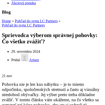
Akciová ponuka
Blog
Home
»
Pohľad do sveta LC Partners
»
Pohľad do sveta LC Partners
Sprievodca výberom správnej pohovky:
Čo všetko zvážiť?
29. novembra 2024
Pridal
Arisen
21
nov
Pohovka nie je len kus nábytku – je to miesto
odpočinku, spoločenských stretnutí a často aj vizuálny
stredobod obývačky. Jej výber preto treba dôkladne
zvážiť. V tomto článku vám ukážeme, na čo všetko sa
zamerať pri kúpe pohovky, aby ste si vybrali tú