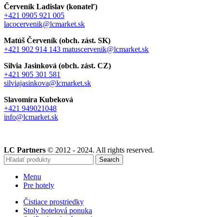
Červeník Ladislav (konateľ)
+421 0905 921 005
lacocervenik@lcmarket.sk
Matúš Červeník (obch. zást. SK)
+421 902 914 143
matuscervenik@lcmarket.sk
Silvia Jasinková (obch. zást. CZ)
+421 905 301 581
silviajasinkova@lcmarket.sk
Slavomíra Kubeková
+421 949021048
info@lcmarket.sk
LC Partners
© 2012 - 2024. All rights reserved.
Search
Menu
Pre hotely
Čistiace prostriedky
Stoly hotelová ponuka