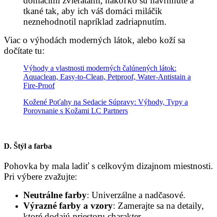
domácimi zvieratami, nakoľko sú navrhnuté a
tkané tak, aby ich váš domáci miláčik
neznehodnotil napríklad zadriapnutím.
Viac o výhodách moderných látok, alebo koží sa
dočítate tu:
Výhody a vlastnosti moderných čalúnených látok:
Aquaclean, Easy-to-Clean, Petproof, Water-Antistain a
Fire-Proof
Kožené Poťahy na Sedacie Súpravy: Výhody, Typy a
Porovnanie s Kožami LC Partners
D.
Štýl a farba
Pohovka by mala ladiť s celkovým dizajnom miestnosti.
Pri výbere zvažujte:
Neutrálne farby
: Univerzálne a nadčasové.
Výrazné farby a vzory
: Zamerajte sa na detaily,
ktoré dodajú priestoru charakter.