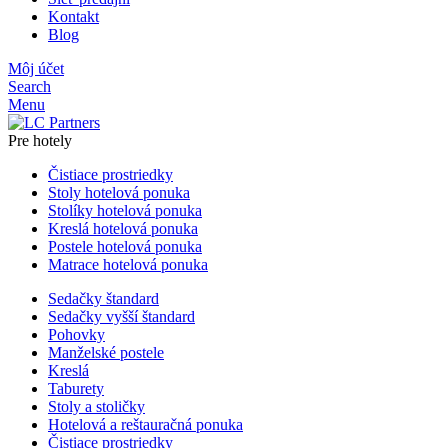
Kontakt
Blog
Môj účet
Search
Menu
Pre hotely
Čistiace prostriedky
Stoly hotelová ponuka
Stolíky hotelová ponuka
Kreslá hotelová ponuka
Postele hotelová ponuka
Matrace hotelová ponuka
Sedačky štandard
Sedačky vyšší štandard
Pohovky
Manželské postele
Kreslá
Taburety
Stoly a stoličky
Hotelová a reštauračná ponuka
Čistiace prostriedky