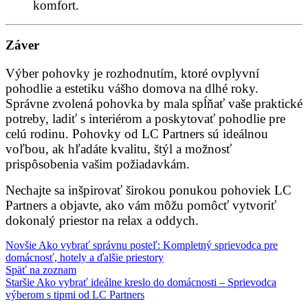
komfort.
Záver
Výber pohovky je rozhodnutím, ktoré ovplyvní
pohodlie a estetiku vášho domova na dlhé roky.
Správne zvolená pohovka by mala spĺňať vaše praktické
potreby, ladiť s interiérom a poskytovať pohodlie pre
celú rodinu. Pohovky od LC Partners sú ideálnou
voľbou, ak hľadáte kvalitu, štýl a možnosť
prispôsobenia vašim požiadavkám.
Nechajte sa inšpirovať širokou ponukou pohoviek LC
Partners a objavte, ako vám môžu pomôcť vytvoriť
dokonalý priestor na relax a oddych.
Novšie
Ako vybrať správnu posteľ: Kompletný sprievodca pre
domácnosť, hotely a ďalšie priestory
Späť na zoznam
Staršie
Ako vybrať ideálne kreslo do domácnosti – Sprievodca
výberom s tipmi od LC Partners