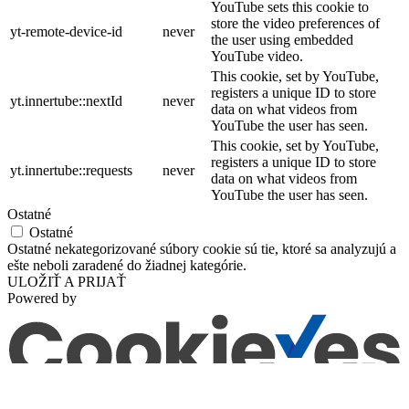
YouTube sets this cookie to
store the video preferences of
yt-remote-device-id
never
the user using embedded
YouTube video.
This cookie, set by YouTube,
registers a unique ID to store
yt.innertube::nextId
never
data on what videos from
YouTube the user has seen.
This cookie, set by YouTube,
registers a unique ID to store
yt.innertube::requests
never
data on what videos from
YouTube the user has seen.
Ostatné
Ostatné
Ostatné nekategorizované súbory cookie sú tie, ktoré sa analyzujú a
ešte neboli zaradené do žiadnej kategórie.
ULOŽIŤ A PRIJAŤ
Powered by
Obchod