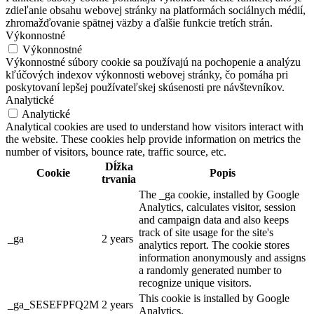
zdieľanie obsahu webovej stránky na platformách sociálnych médií,
zhromažďovanie spätnej väzby a ďalšie funkcie tretích strán.
Výkonnostné
Výkonnostné
Výkonnostné súbory cookie sa používajú na pochopenie a analýzu
kľúčových indexov výkonnosti webovej stránky, čo pomáha pri
poskytovaní lepšej používateľskej skúsenosti pre návštevníkov.
Analytické
Analytické
Analytical cookies are used to understand how visitors interact with
the website. These cookies help provide information on metrics the
number of visitors, bounce rate, traffic source, etc.
Dĺžka
Cookie
Popis
trvania
The _ga cookie, installed by Google
Analytics, calculates visitor, session
and campaign data and also keeps
track of site usage for the site's
_ga
2 years
analytics report. The cookie stores
information anonymously and assigns
a randomly generated number to
recognize unique visitors.
This cookie is installed by Google
_ga_SESEFPFQ2M
2 years
Analytics.