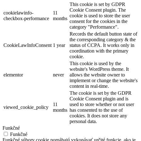
This cookie is set by GDPR
Cookie Consent plugin. The
cookielawinfo-
11
cookie is used to store the user
checkbox-performance
months
consent for the cookies in the
category "Performance".
Records the default button state of
the corresponding category & the
CookieLawInfoConsent
1 year
status of CCPA. It works only in
coordination with the primary
cookie.
This cookie is used by the
website's WordPress theme. It
elementor
never
allows the website owner to
implement or change the website's
content in real-time.
The cookie is set by the GDPR
Cookie Consent plugin and is
11
used to store whether or not user
viewed_cookie_policy
months
has consented to the use of
cookies. It does not store any
personal data.
Funkčné
Funkčné
Funkčné súbory cookie pomáhajú vykonávať určité funkcie, ako je