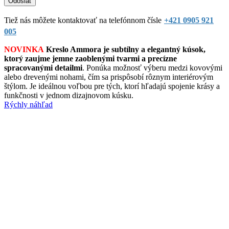
Tiež nás môžete kontaktovať na telefónnom čísle
+421 0905 921
005
NOVINKA
Kreslo Ammora je subtílny a elegantný kúsok,
ktorý zaujme jemne zaoblenými tvarmi a precízne
spracovanými detailmi
. Ponúka možnosť výberu medzi kovovými
alebo drevenými nohami, čím sa prispôsobí rôznym interiérovým
štýlom. Je ideálnou voľbou pre tých, ktorí hľadajú spojenie krásy a
funkčnosti v jednom dizajnovom kúsku.
Rýchly náhľad