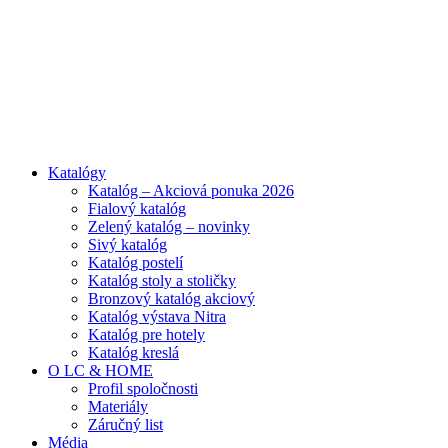
ADD ANYTHING HERE OR JUST REMOVE IT…
Katalógy
Katalóg – Akciová ponuka 2026
Fialový katalóg
Zelený katalóg – novinky
Sivý katalóg
Katalóg postelí
Katalóg stoly a stoličky
Bronzový katalóg akciový
Katalóg výstava Nitra
Katalóg pre hotely
Katalóg kreslá
O LC & HOME
Profil spoločnosti
Materiály
Záručný list
Média