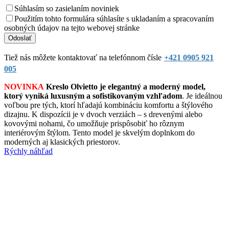
Súhlasím so zasielaním noviniek
Použitím tohto formulára súhlasíte s ukladaním a spracovaním
osobných údajov na tejto webovej stránke
Tiež nás môžete kontaktovať na telefónnom čísle
+421 0905 921
005
NOVINKA
Kreslo Olvietto je elegantný a moderný model,
ktorý vyniká luxusným a sofistikovaným vzhľadom
. Je ideálnou
voľbou pre tých, ktorí hľadajú kombináciu komfortu a štýlového
dizajnu. K dispozícii je v dvoch verziách – s drevenými alebo
kovovými nohami, čo umožňuje prispôsobiť ho rôznym
interiérovým štýlom. Tento model je skvelým doplnkom do
moderných aj klasických priestorov.
Rýchly náhľad