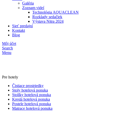
Galéria
Zoznam videí
Technológia AQUACLEAN
Rozklady sedačiek
Výstava Nitra 2024
Sieť predajní
Kontakt
Blog
Môj účet
Search
Menu
Pre hotely
Čistiace prostriedky
Stoly hotelová ponuka
Stolíky hotelová ponuka
Kreslá hotelová ponuka
Postele hotelová ponuka
Matrace hotelová ponuka