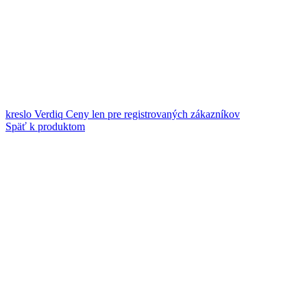
kreslo Verdiq
Ceny len pre registrovaných zákazníkov
Späť k produktom