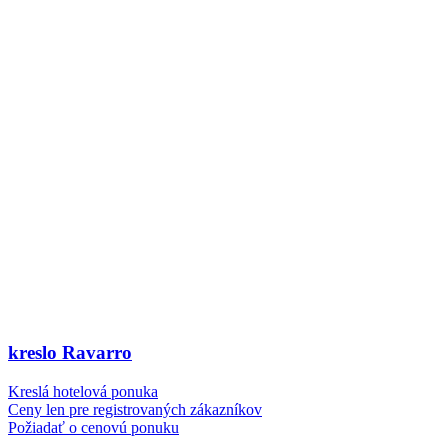
kreslo Ravarro
Kreslá hotelová ponuka
Ceny len pre registrovaných zákazníkov
Požiadať o cenovú ponuku