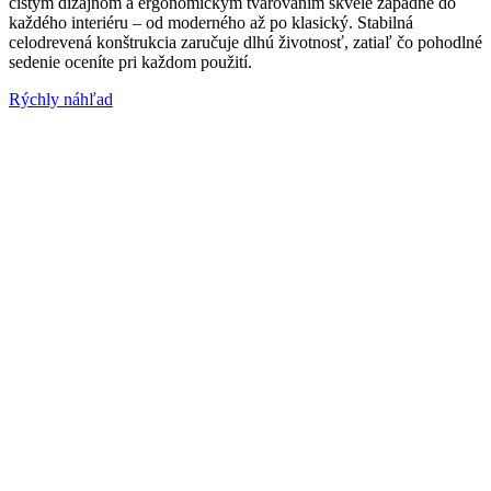
čistým dizajnom a ergonomickým tvarovaním skvele zapadne do
každého interiéru – od moderného až po klasický. Stabilná
celodrevená konštrukcia zaručuje dlhú životnosť, zatiaľ čo pohodlné
sedenie oceníte pri každom použití.
Rýchly náhľad