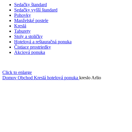
Sedačky štandard
Sedačky vyšší štandard
Pohovky
Manželské postele
Kreslá
Taburety
Stoly a stoličky
Hotelová a reštauračná ponuka
Čistiace prostriedky
Akciová ponuka
Click to enlarge
Domov
Obchod
Kreslá hotelová ponuka
kreslo Arlio