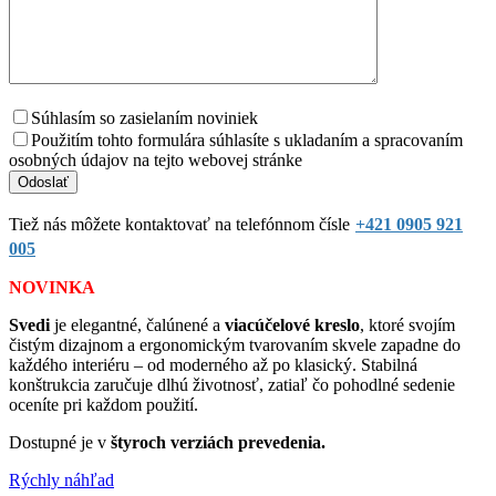
Súhlasím so zasielaním noviniek
Použitím tohto formulára súhlasíte s ukladaním a spracovaním
osobných údajov na tejto webovej stránke
Tiež nás môžete kontaktovať na telefónnom čísle
+421 0905 921
005
NOVINKA
Svedi
je elegantné, čalúnené a
viacúčelové kreslo
, ktoré svojím
čistým dizajnom a ergonomickým tvarovaním skvele zapadne do
každého interiéru – od moderného až po klasický. Stabilná
konštrukcia zaručuje dlhú životnosť, zatiaľ čo pohodlné sedenie
oceníte pri každom použití.
Dostupné je v
štyroch
verziách prevedenia.
Rýchly náhľad