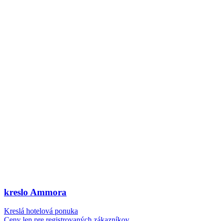
kreslo Ammora
Kreslá hotelová ponuka
Ceny len pre registrovaných zákazníkov