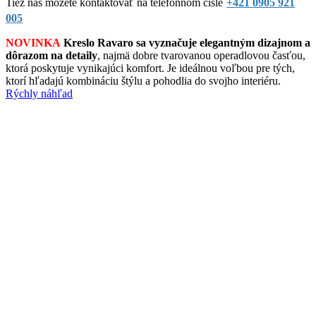
Tiež nás môžete kontaktovať na telefónnom čísle
+421 0905 921
005
NOVINKA
Kreslo Ravaro sa vyznačuje elegantným dizajnom a
dôrazom na detaily
, najmä dobre tvarovanou operadlovou časťou,
ktorá poskytuje vynikajúci komfort. Je ideálnou voľbou pre tých,
ktorí hľadajú kombináciu štýlu a pohodlia do svojho interiéru.
Rýchly náhľad