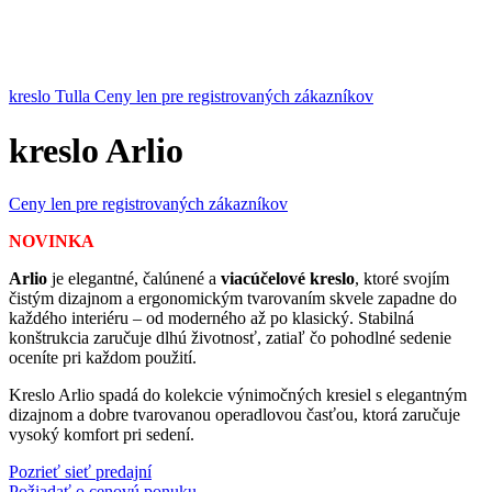
kreslo Tulla
Ceny len pre registrovaných zákazníkov
kreslo Arlio
Ceny len pre registrovaných zákazníkov
NOVINKA
Arlio
je elegantné, čalúnené a
viacúčelové kreslo
, ktoré svojím
čistým dizajnom a ergonomickým tvarovaním skvele zapadne do
každého interiéru – od moderného až po klasický. Stabilná
konštrukcia zaručuje dlhú životnosť, zatiaľ čo pohodlné sedenie
oceníte pri každom použití.
Kreslo Arlio spadá do kolekcie výnimočných kresiel s elegantným
dizajnom a dobre tvarovanou operadlovou časťou, ktorá zaručuje
vysoký komfort pri sedení.
Pozrieť sieť predajní
Požiadať o cenovú ponuku